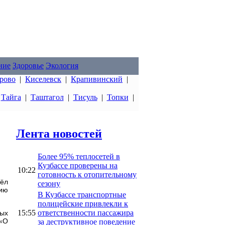
ние
Здоровье
Экология
рово
|
Киселевск
|
Крапивинский
|
|
Тайга
|
Таштагол
|
Тисуль
|
Топки
|
Лента новостей
Более 95% теплосетей в
Кузбассе проверены на
10:22
готовность к отопительному
вёл
сезону
цию
В Кузбассе транспортные
полицейские привлекли к
15:55
ответственности пассажира
ных
«О
за деструктивное поведение