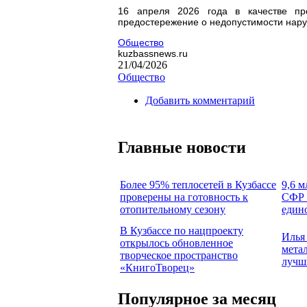
16 апреля 2026 года в качестве пр
предостережение о недопустимости нар
Общество
kuzbassnews.ru
21/04/2026
Общество
Добавить комментарий
Главные новости
Более 95% теплосетей в Кузбассе
9,6 м
проверены на готовность к
СФР 
отопительному сезону
един
В Кузбассе по нацпроекту
Илья
открылось обновленное
мета
творческое пространство
лучш
«КнигоТворец»
Популярное за месяц