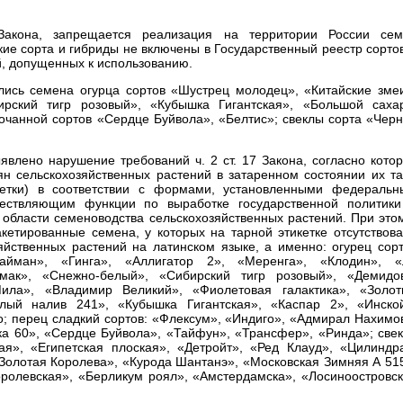
 Закона, запрещается реализация на территории России сем
кие сорта и гибриды не включены в Государственный реестр сорто
й, допущенных к использованию.
ались семена огурца сортов «Шустрец молодец», «Китайские зме
рский тигр розовый», «Кубышка Гигантская», «Большой саха
очанной сортов «Сердце Буйвола», «Белтис»; свеклы сорта «Чер
явлено нарушение требований ч. 2 ст. 17 Закона, согласно кото
ян сельскохозяйственных растений в затаренном состоянии их т
кетки) в соответствии с формами, установленными федераль
ществляющим функции по выработке государственной политик
области семеноводства сельскохозяйственных растений. При это
кетированные семена, у которых на тарной этикетке отсутствов
яйственных растений на латинском языке, а именно: огурец сор
айман», «Гинга», «Аллигатор 2», «Меренга», «Клодин», «
мак», «Снежно-белый», «Сибирский тигр розовый», «Демидов
ила», «Владимир Великий», «Фиолетовая галактика», «Золот
лый налив 241», «Кубышка Гигантская», «Каспар 2», «Инско
; перец сладкий сортов: «Флексум», «Индиго», «Адмирал Нахимо
ка 60», «Сердце Буйвола», «Тайфун», «Трансфер», «Ринда»; све
кая», «Египетская плоская», «Детройт», «Ред Клауд», «Цилиндр
«Золотая Королева», «Курода Шантанэ», «Московская Зимняя А 51
оролевская», «Берликум роял», «Амстердамска», «Лосиноостровс