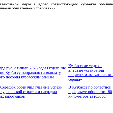
евентивной меры в адрес хозяйствующего субъекта объявле
ушения обязательных требований.
Кузбасские медики
лрд руб. с начала 2026 года Отделение
впервые установили
по Кузбассу направило на выплату
пациентам «механически
ого пособия кузбасским семьям
сердца»
 Середюк обозначил главные успехи
В Кузбассе по областной
ллургической отрасли и наградил
программе обновляют 80
их работников
километров автодорог