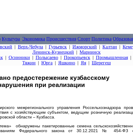
о
Культура
Экономика
Происшествия
Спорт
Политика
Образова
овский
|
Верх-Чебула
|
Гурьевск
|
Ижморский
|
Калтан
|
Кеме
Ленинск-Кузнецкий
|
Мариинск
цк
|
Осинники
|
Полысаево
|
Прокопьевск
|
Промышленная
Тяжин
|
Юрга
|
Яшкино
|
Яя
|
Шерегеш
ано предостережение кузбасскому
нарушения при реализации
рского межрегионального управления Россельхознадзора про
ствия с хозяйствующим субъектом, ведущим розничную реализа
ровской области – Кузбасса.
тема» обнаружены пакетированные семена сельскохозяйствен
бованиям Федерального закона от 30.12.2021 № 454-ФЗ 