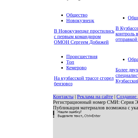
Общество
Общ
Новокузнецк
В Кузбасс
В Новокузнецке простились
контроль в
с первым командиром
отправкой
ОМОН Сергеем Добижей
Происшествия
Обра
Топ
Кемерово
Более дву
специалис
На кузбасской трассе сгорел
Кузбасски
бензовоз
Контакты
|
Реклама на сайте
|
Создание 
Регистрационный номер СМИ: Серия ЭЛ 
Публикация материалов возможна с ук