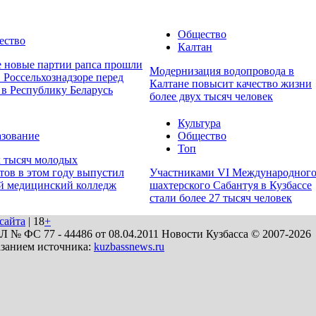
Общество
ество
Калтан
е новые партии рапса прошли
Модернизация водопровода в
 Россельхознадзоре перед
Калтане повысит качество жизни
 в Республику Беларусь
более двух тысяч человек
Культура
зование
Общество
Топ
х тысяч молодых
тов в этом году выпустил
Участниками VI Международног
й медицинский колледж
шахтерского Сабантуя в Кузбассе
стали более 27 тысяч человек
сайта
| 18
+
№ ФС 77 - 44486 от 08.04.2011 Новости Кузбасса © 2007-2026
азанием источника:
kuzbassnews.ru