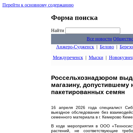
Перейти к основному содержанию
Форма поиска
Найти
Все новости
Обществ
Анжеро-Судженск
|
Белово
|
Берез
Междуреченск
|
Мыски
|
Новокузне
Россельхознадзором выд
магазину, допустившему 
пакетированных семян
16 апреля 2026 года специалист Сиби
выездное обследование без взаимодей
семенного материала в г. Кемерово Кеме
В ходе мероприятия в ООО «Техносис
растений, не соответствующие тре