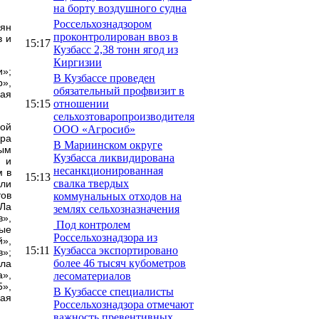
на борту воздушного судна
Россельхознадзором
ян
проконтролирован ввоз в
в и
15:17
Кузбасс 2,38 тонн ягод из
Киргизии
и»;
В Кузбассе проведен
р»,
обязательный профвизит в
ная
15:15
отношении
сельхозтоваропроизводителя
рой
ООО «Агросиб»
ара
В Мариинском округе
ным
Кузбасса ликвидирована
и и
несанкционированная
м в
15:13
свалка твердых
али
тов
коммунальных отходов на
Ла
землях сельхозназначения
»,
Под контролем
ые
Россельхознадзора из
й»,
15:11
Кузбасса экспортировано
в»;
более 46 тысяч кубометров
кла
а»,
лесоматериалов
5»,
В Кузбассе специалисты
кая
Россельхознадзора отмечают
важность превентивных