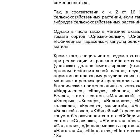
семеноводстве».
Так, в соответствии с ч. 2 ст. 16
сельскохозяйственных растений, если та
гибридов сельскохозяйственных растени
Однако в числе таких в магазине оказ
томата сортов «Снежно-белый», «Сиби
«Юбилейный Тарасенко»; капусты белок
магия».
Кроме того, специалистом ведомства вы
при реализации и транспортировке сем
(упаковка) должна иметь ярлыки (эти
органом исполнительной власти, осу
нормативно-правовому регулированию в 
магазине к реализации предлагались па
ботанические наименования сельскохоз
«Мадрилене», «Клауд», «Конни», «К
Белла»; томат сортов «Малиновый с
«Канары», «Каспер», «Вельможа», «М
колокола», «Красавец мясистый», «Бе
«Большой сахар, «Юбилейный Тарасенко
капуста белокочанная сортов: «Сибиряч
сортов: «Славянка», «Египетская плос
«Салатная», «Донна»; морковь сортов: 
«Нантская 4», «Шарлотта», «Шантенэ к
13».