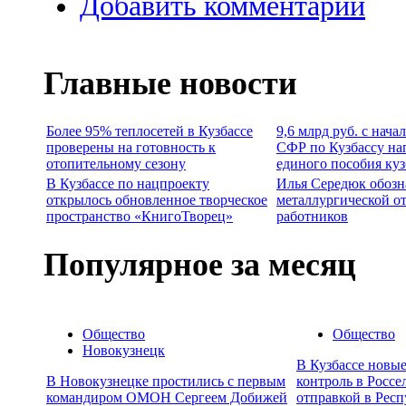
Добавить комментарий
Главные новости
Более 95% теплосетей в Кузбассе
9,6 млрд руб. с нача
проверены на готовность к
СФР по Кузбассу на
отопительному сезону
единого пособия ку
В Кузбассе по нацпроекту
Илья Середюк обозн
открылось обновленное творческое
металлургической о
пространство «КнигоТворец»
работников
Популярное за месяц
Общество
Общество
Новокузнецк
В Кузбассе новы
В Новокузнецке простились с первым
контроль в Россе
командиром ОМОН Сергеем Добижей
отправкой в Респ