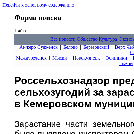
Перейти к основному содержанию
Форма поиска
Найти
Все новости
Общество
Культура
Эконо
Анжеро-Судженск
|
Белово
|
Березовский
|
Верх-Чеб
Л
Междуреченск
|
Мыски
|
Новокузнецк
|
Осинники
|
Тяжин
Россельхознадзор пре
сельхозугодий за зарас
в Кемеровском муници
Зарастание части земельног
было выявлено инспектором 