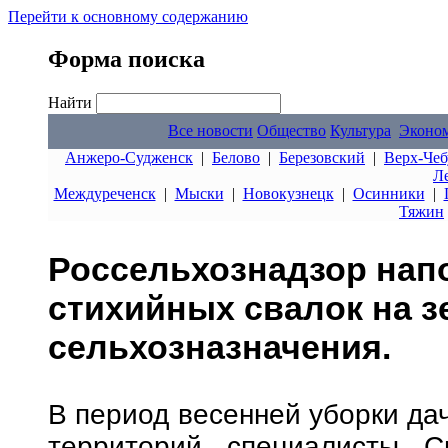
Перейти к основному содержанию
Форма поиска
Найти
Все новости
Общество
Культура
Эконо
Анжеро-Судженск
|
Белово
|
Березовский
|
Верх-Чеб
Л
Междуреченск
|
Мыски
|
Новокузнецк
|
Осинники
|
Тяжин
Россельхознадзор напо
стихийных свалок на з
сельхозназначения.
В период весенней уборки да
территорий специалисты Си