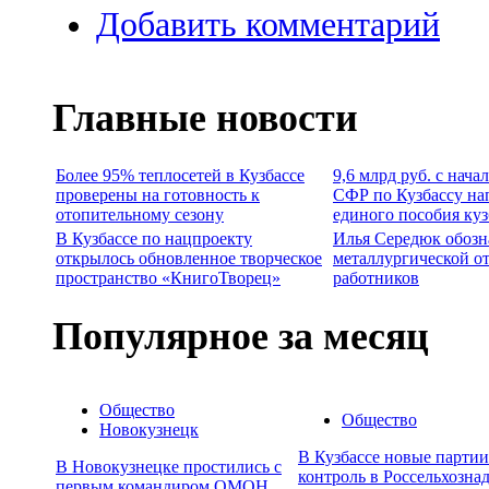
Добавить комментарий
Главные новости
Более 95% теплосетей в Кузбассе
9,6 млрд руб. с нача
проверены на готовность к
СФР по Кузбассу на
отопительному сезону
единого пособия ку
В Кузбассе по нацпроекту
Илья Середюк обозн
открылось обновленное творческое
металлургической о
пространство «КнигоТворец»
работников
Популярное за месяц
Общество
Общество
Новокузнецк
В Кузбассе новые парти
В Новокузнецке простились с
контроль в Россельхозна
первым командиром ОМОН