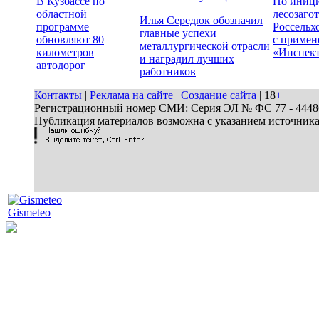
В Кузбассе по
По иници
областной
лесозаго
Илья Середюк обозначил
программе
Россельх
главные успехи
обновляют 80
с примен
металлургической отрасли
километров
«Инспек
и наградил лучших
автодорог
работников
Контакты
|
Реклама на сайте
|
Создание сайта
| 18
+
Регистрационный номер СМИ: Серия ЭЛ № ФС 77 - 44486 
Публикация материалов возможна с указанием источник
Gismeteo