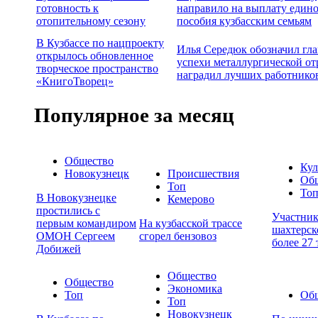
готовность к
направило на выплату един
отопительному сезону
пособия кузбасским семьям
В Кузбассе по нацпроекту
Илья Середюк обозначил гл
открылось обновленное
успехи металлургической от
творческое пространство
наградил лучших работнико
«КнигоТворец»
Популярное за месяц
Общество
Кул
Новокузнецк
Происшествия
Об
Топ
То
В Новокузнецке
Кемерово
простились с
Участни
первым командиром
На кузбасской трассе
шахтерск
ОМОН Сергеем
сгорел бензовоз
более 27
Добижей
Общество
Общество
Экономика
Топ
Об
Топ
Новокузнецк