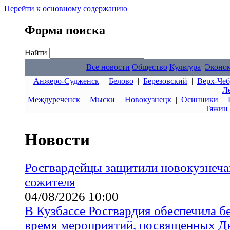
Перейти к основному содержанию
Форма поиска
Найти
Все новости
Общество
Культура
Эконо
Анжеро-Судженск
|
Белово
|
Березовский
|
Верх-Чеб
Л
Междуреченск
|
Мыски
|
Новокузнецк
|
Осинники
|
Тяжин
Новости
Росгвардейцы защитили новокузнеча
сожителя
04/08/2026 10:00
В Кузбассе Росгвардия обеспечила б
время мероприятий, посвященных 