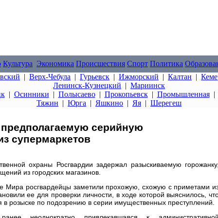
о
Культура
Экономика
Происшествия
Спорт
Политика
Образова
овский
|
Верх-Чебула
|
Гурьевск
|
Ижморский
|
Калтан
|
Кеме
Ленинск-Кузнецкий
|
Мариинск
цк
|
Осинники
|
Полысаево
|
Прокопьевск
|
Промышленная
Тяжин
|
Юрга
|
Яшкино
|
Яя
|
Шерегеш
 предполагаемую серийную
из супермаркетов
твенной охраны Росгвардии задержал разыскиваемую горожанку
ищений из городских магазинов.
це Мира росгвардейцы заметили прохожую, схожую с приметами и
новили ее для проверки личности, в ходе которой выяснилось, чт
я в розыске по подозрению в серии имущественных преступлений.
ранее неоднократно привлекавшаяся к административно