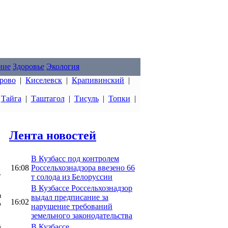
ние
Здоровье
Экология
рово
|
Киселевск
|
Крапивинский
|
|
Тайга
|
Таштагол
|
Тисуль
|
Топки
|
Лента новостей
В Кузбасс под контролем
16:08
Россельхознадзора ввезено 66
,
т солода из Белоруссии
В Кузбассе Россельхознадзор
з
выдал предписание за
16:02
о
нарушение требований
земельного законодательства
В Кузбассе
й