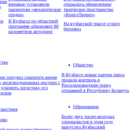
ение
впервые установили
открылось обновленное
у
пациентам «механические
творческое пространство
сердца»
«КнигоТворец»
хи
В Кузбассе по областной
На кузбасской трассе сгорел
программе обновляют 80
бензовоз
километров автодорог
ство
Общество
В Кузбассе новые партии рапса
юк поручил сократить время
прошли контроль в
ку железнодорожных цистерн с
Россельхознадзоре перед
 ускорить логистику его
отправкой в Республику Беларусь
 целом
Образование
сшествия
Более двух тысяч молодых
рово
специалистов в этом году
выпустил Кузбасский
ой трассе сгорел бензовоз