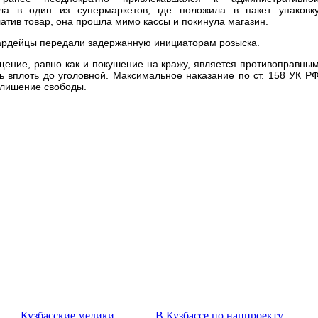
ла в один из супермаркетов, где положила в пакет упаковк
атив товар, она прошла мимо кассы и покинула магазин.
вардейцы передали задержанную инициаторам розыска.
щение, равно как и покушение на кражу, является противоправны
ь вплоть до уголовной. Максимальное наказание по ст. 158 УК Р
 лишение свободы.
Кузбасские медики
В Кузбассе по нацпроекту