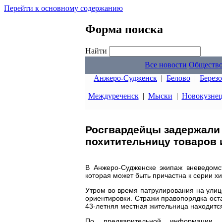
Перейти к основному содержанию
Форма поиска
Найти
Все новости
Обществ
Анжеро-Судженск
|
Белово
|
Берез
Междуреченск
|
Мыски
|
Новокузне
Росгвардейцы задержали
похитительницу товаров 
В Анжеро-Судженске экипаж вневедомс
которая может быть причастна к серии х
Утром во время патрулирования на ули
ориентировки. Стражи правопорядка оста
43-летняя местная жительница находитс
По предварительной информации, 