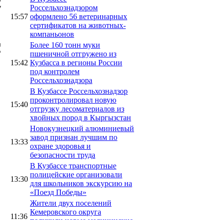
у
Россельхознадзором
15:57
оформлено 56 ветеринарных
сертификатов на животных-
компаньонов
м
Более 160 тонн муки
Ф
пшеничной отгружено из
15:42
Кузбасса в регионы России
под контролем
Россельхознадзора
В Кузбассе Россельхознадзор
проконтролировал новую
15:40
отгрузку лесоматериалов из
хвойных пород в Кыргызстан
Новокузнецкий алюминиевый
завод признан лучшим по
13:33
охране здоровья и
безопасности труда
В Кузбассе транспортные
полицейские организовали
13:30
для школьников экскурсию на
«Поезд Победы»
Жители двух поселений
Кемеровского округа
11:36