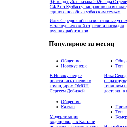
9,6 млрд руб. с начала 2026 года Отдел
СФР по Кузбассу направило на выплат
единого пособия кузбасским семьям
Илья Середюк обозначил главные успе
металлургической отрасли и наградил
лучших работников
Популярное за месяц
Общество
Обще
Новокузнецк
Топ
В Новокузнецке
Илья Серед
простились с первым
на разгруз
командиром ОМОН
топливом и
Сергеем Добижей
доставки в
Общество
Калтан
Прои
Топ
Модернизация
Кеме
водопровода в Калтане
повысит качество жизни
На кузбасск