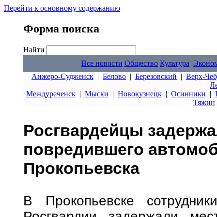
Перейти к основному содержанию
Форма поиска
Найти
Все новости
Общество
Культура
Эконо
Анжеро-Судженск
|
Белово
|
Березовский
|
Верх-Чеб
Л
Междуреченск
|
Мыски
|
Новокузнецк
|
Осинники
|
Тяжин
Росгвардейцы задержа
повредившего автомоб
Прокопьевска
В Прокопьевске сотрудник
Росгвардии задержали мест