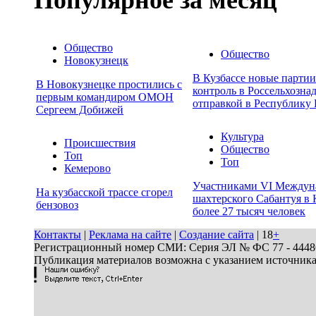
Общество
Общество
Новокузнецк
В Кузбассе новые парти
В Новокузнецке простились с
контроль в Россельхозна
первым командиром ОМОН
отправкой в Республику 
Сергеем Добижей
Культура
Происшествия
Общество
Топ
Топ
Кемерово
Участниками VI Междун
На кузбасской трассе сгорел
шахтерского Сабантуя в 
бензовоз
более 27 тысяч человек
Контакты
|
Реклама на сайте
|
Создание сайта
| 18
+
Регистрационный номер СМИ: Серия ЭЛ № ФС 77 - 44486 
Публикация материалов возможна с указанием источник