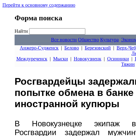
Перейти к основному содержанию
Форма поиска
Найти
Все новости
Общество
Культура
Эконо
Анжеро-Судженск
|
Белово
|
Березовский
|
Верх-Чеб
Л
Междуреченск
|
Мыски
|
Новокузнецк
|
Осинники
|
Тяжин
Росгвардейцы задержал
попытке обмена в банке
иностранной купюры
В Новокузнецке экипаж вн
Росгвардии задержал мужчин