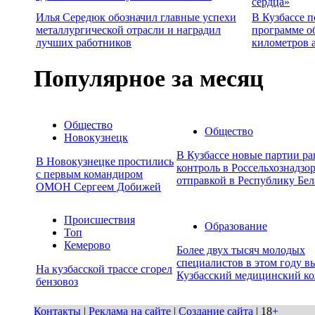
сердца»
Илья Середюк обозначил главные успехи
В Кузбассе п
металлургической отрасли и наградил
программе о
лучших работников
километров 
Популярное за месяц
Общество
Общество
Новокузнецк
В Кузбассе новые партии р
В Новокузнецке простились
контроль в Россельхознадзор
с первым командиром
отправкой в Республику Бел
ОМОН Сергеем Добижей
Происшествия
Образование
Топ
Кемерово
Более двух тысяч молодых
специалистов в этом году в
На кузбасской трассе сгорел
Кузбасский медицинский к
бензовоз
Контакты
|
Реклама на сайте
|
Создание сайта
| 18
+