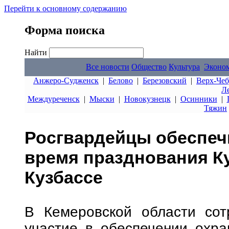
Перейти к основному содержанию
Форма поиска
Найти
Все новости
Общество
Культура
Эконо
Анжеро-Судженск
|
Белово
|
Березовский
|
Верх-Чеб
Л
Междуреченск
|
Мыски
|
Новокузнецк
|
Осинники
|
Тяжин
Росгвардейцы обеспеч
время празднования К
Кузбассе
В Кемеровской области сот
участие в обеспечении охра