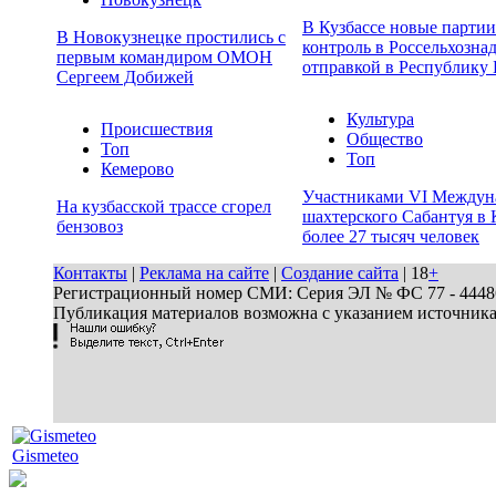
В Кузбассе новые парти
В Новокузнецке простились с
контроль в Россельхозна
первым командиром ОМОН
отправкой в Республику 
Сергеем Добижей
Культура
Происшествия
Общество
Топ
Топ
Кемерово
Участниками VI Междун
На кузбасской трассе сгорел
шахтерского Сабантуя в 
бензовоз
более 27 тысяч человек
Контакты
|
Реклама на сайте
|
Создание сайта
| 18
+
Регистрационный номер СМИ: Серия ЭЛ № ФС 77 - 44486 
Публикация материалов возможна с указанием источник
Gismeteo