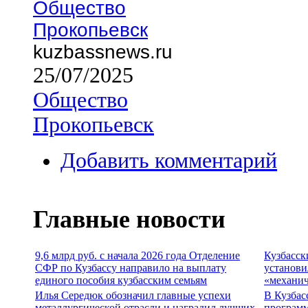
Общество
Прокопьевск
kuzbassnews.ru
25/07/2025
Общество
Прокопьевск
Добавить комментарий
Главные новости
9,6 млрд руб. с начала 2026 года Отделение
Кузбасск
СФР по Кузбассу направило на выплату
установи
единого пособия кузбасским семьям
«механич
Илья Середюк обозначил главные успехи
В Кузбас
металлургической отрасли и наградил лучших
программ