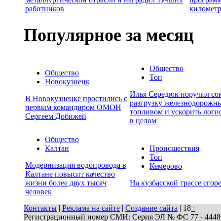
работников
километр
Популярное за месяц
Общество
Общество
Топ
Новокузнецк
Илья Середюк поручил сок
В Новокузнецке простились с
разгрузку железнодорожны
первым командиром ОМОН
топливом и ускорить логи
Сергеем Добижей
в целом
Общество
Калтан
Происшествия
Топ
Модернизация водопровода в
Кемерово
Калтане повысит качество
жизни более двух тысяч
На кузбасской трассе сгор
человек
Контакты
|
Реклама на сайте
|
Создание сайта
| 18
+
Регистрационный номер СМИ: Серия ЭЛ № ФС 77 - 44486 