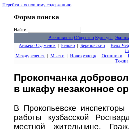
Перейти к основному содержанию
Форма поиска
Найти
Все новости
Общество
Культура
Эконо
Анжеро-Судженск
|
Белово
|
Березовский
|
Верх-Чеб
Л
Междуреченск
|
Мыски
|
Новокузнецк
|
Осинники
|
Тяжин
Прокопчанка добровол
в шкафу незаконное о
В Прокопьевске инспекторы 
работы кузбасской Росгвар
местной жительнице. Граж