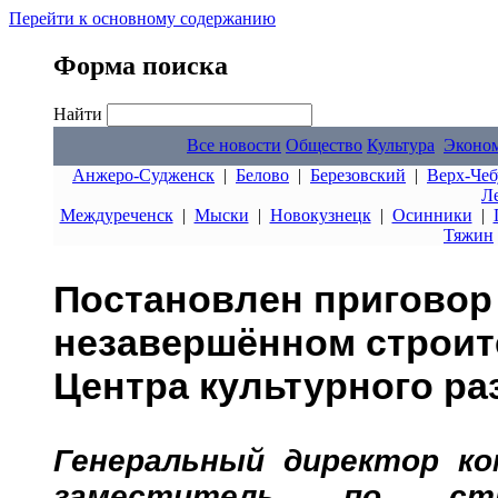
Перейти к основному содержанию
Форма поиска
Найти
Все новости
Общество
Культура
Эконо
Анжеро-Судженск
|
Белово
|
Березовский
|
Верх-Чеб
Л
Междуреченск
|
Мыски
|
Новокузнецк
|
Осинники
|
Тяжин
Постановлен приговор 
незавершённом строит
Центра культурного ра
Генеральный директор ко
заместитель по стр