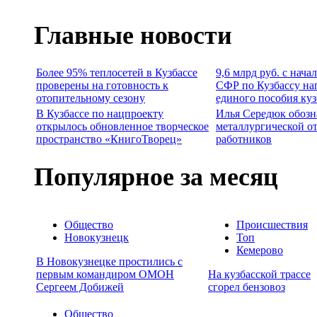
Главные новости
Более 95% теплосетей в Кузбассе
9,6 млрд руб. с нача
проверены на готовность к
СФР по Кузбассу на
отопительному сезону
единого пособия ку
В Кузбассе по нацпроекту
Илья Середюк обозн
открылось обновленное творческое
металлургической о
пространство «КнигоТворец»
работников
Популярное за месяц
Общество
Происшествия
Новокузнецк
Топ
Кемерово
В Новокузнецке простились с
первым командиром ОМОН
На кузбасской трассе
Сергеем Добижей
сгорел бензовоз
Общество