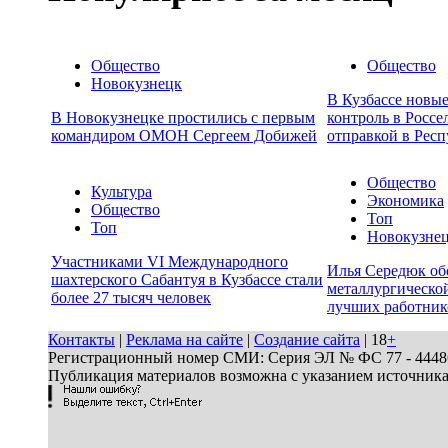
Общество
Общество
Новокузнецк
В Кузбассе новы
В Новокузнецке простились с первым
контроль в Россе
командиром ОМОН Сергеем Добижей
отправкой в Респ
Общество
Культура
Экономика
Общество
Топ
Топ
Новокузне
Участниками VI Международного
Илья Середюк об
шахтерского Сабантуя в Кузбассе стали
металлургической
более 27 тысяч человек
лучших работник
Контакты
|
Реклама на сайте
|
Создание сайта
| 18
+
Регистрационный номер СМИ: Серия ЭЛ № ФС 77 - 44486 
Публикация материалов возможна с указанием источник