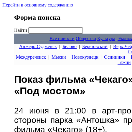
Перейти к основному содержанию
Форма поиска
Найти
Все новости
Общество
Культура
Эконо
Анжеро-Судженск
|
Белово
|
Березовский
|
Верх-Чеб
Л
Междуреченск
|
Мыски
|
Новокузнецк
|
Осинники
|
Тяжин
Показ фильма «Чекаго»
«Под мостом»
24 июня в 21:00 в арт-про
стороны парка «Антошка» пр
фильма «Чекаго» (18+).