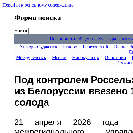
Перейти к основному содержанию
Форма поиска
Найти
Все новости
Общество
Культура
Эконо
Анжеро-Судженск
|
Белово
|
Березовский
|
Верх-Чеб
Л
Междуреченск
|
Мыски
|
Новокузнецк
|
Осинники
|
Тяжин
Под контролем Россельх
из Белоруссии ввезено 
солода
21 апреля 2026 года с
межрегионального управл