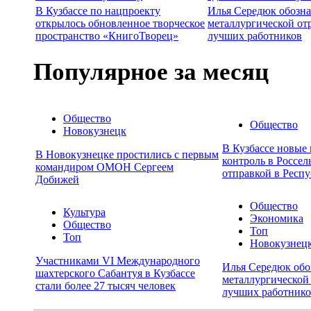
В Кузбассе по нацпроекту
Илья Середюк обозна
открылось обновленное творческое
металлургической от
пространство «КнигоТворец»
лучших работников
Популярное за месяц
Общество
Общество
Новокузнецк
В Кузбассе новые
В Новокузнецке простились с первым
контроль в Россел
командиром ОМОН Сергеем
отправкой в Респу
Добижей
Общество
Культура
Экономика
Общество
Топ
Топ
Новокузнец
Участниками VI Международного
Илья Середюк обо
шахтерского Сабантуя в Кузбассе
металлургической 
стали более 27 тысяч человек
лучших работнико