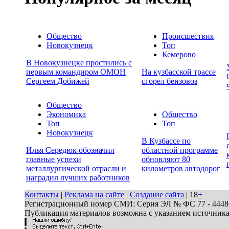
Общество
Происшествия
Новокузнецк
Топ
Кемерово
В Новокузнецке простились с
первым командиром ОМОН
На кузбасской трассе
Сергеем Добижей
сгорел бензовоз
Общество
Экономика
Общество
Топ
Топ
Новокузнецк
В Кузбассе по
Илья Середюк обозначил
областной программе
главные успехи
обновляют 80
металлургической отрасли и
километров автодорог
наградил лучших работников
Контакты
|
Реклама на сайте
|
Создание сайта
| 18
+
Регистрационный номер СМИ: Серия ЭЛ № ФС 77 - 44486 
Публикация материалов возможна с указанием источник