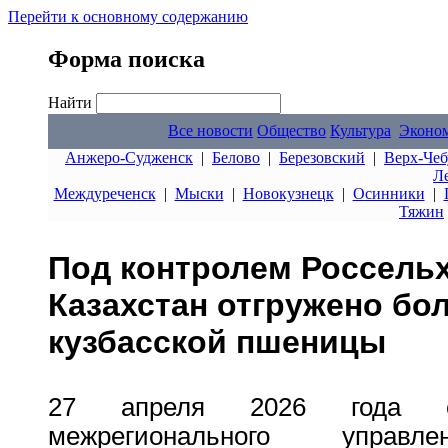
Перейти к основному содержанию
Форма поиска
Найти
Все новости
Общество
Культура
Эконо
Анжеро-Судженск
|
Белово
|
Березовский
|
Верх-Чеб
Л
Междуреченск
|
Мыски
|
Новокузнецк
|
Осинники
|
Тяжин
Под контролем Россельх
Казахстан отгружено бол
кузбасской пшеницы
27 апреля 2026 года сп
межрегионального управле