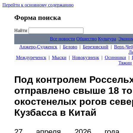
Перейти к основному содержанию
Форма поиска
Найти
Все новости
Общество
Культура
Эконо
Анжеро-Судженск
|
Белово
|
Березовский
|
Верх-Чеб
Л
Междуреченск
|
Мыски
|
Новокузнецк
|
Осинники
|
Тяжин
Под контролем Россель
отправлено свыше 18 то
окостенелых рогов севе
Кузбасса в Китай
27 апреля 2026 года сп