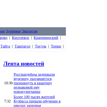
ние
Здоровье
Экология
рово
|
Киселевск
|
Крапивинский
|
|
Тайга
|
Таштагол
|
Тисуль
|
Топки
|
Лента новостей
Росгвардейцы задержали
мужчину, пытавшегося
10:30
проникнуть в квартиру
незнакомой ему
новокузнечанки
Более 100 тысяч жителей
7:32
Кузбасса прошли обучение в
школах здоровья