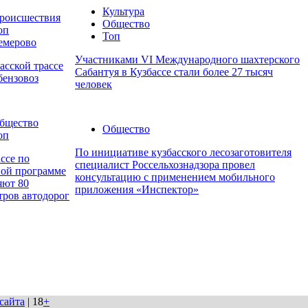
Культура
роисшествия
Общество
оп
Топ
емерово
Участниками VI Международного шахтерского
асской трассе
Сабантуя в Кузбассе стали более 27 тысяч
бензовоз
человек
бщество
Общество
оп
По инициативе кузбасского лесозаготовителя
ссе по
специалист Россельхознадзора провел
ной программе
консультацию с применением мобильного
яют 80
приложения «Инспектор»
тров автодорог
сайта
| 18
+