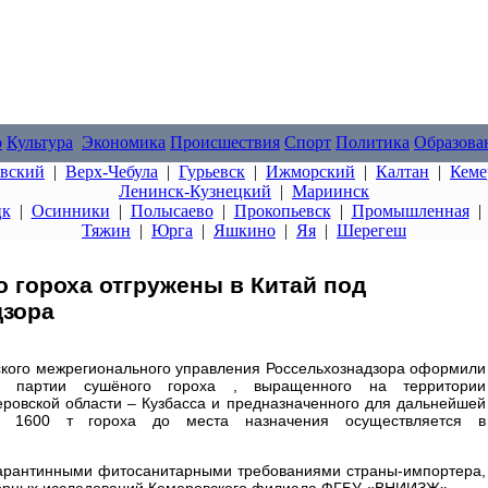
о
Культура
Экономика
Происшествия
Спорт
Политика
Образова
овский
|
Верх-Чебула
|
Гурьевск
|
Ижморский
|
Калтан
|
Кеме
Ленинск-Кузнецкий
|
Мариинск
цк
|
Осинники
|
Полысаево
|
Прокопьевск
|
Промышленная
Тяжин
|
Юрга
|
Яшкино
|
Яя
|
Шерегеш
о гороха отгружены в Китай под
дзора
ского межрегионального управления Россельхознадзора оформили
а партии сушёного гороха , выращенного на территории
еровской области – Кузбасса и предназначенного для дальнейшей
ка 1600 т гороха до места назначения осуществляется в
 карантинными фитосанитарными требованиями страны-импортера,
торных исследований Кемеровского филиала ФГБУ «ВНИИЗЖ».