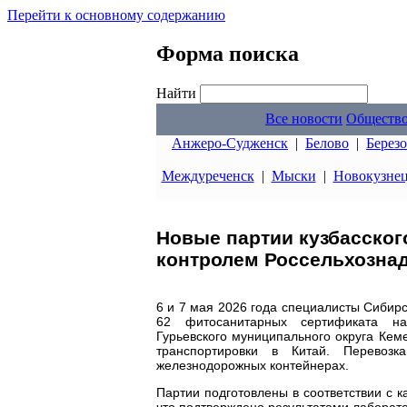
Перейти к основному содержанию
Форма поиска
Найти
Все новости
Обществ
Анжеро-Судженск
|
Белово
|
Берез
Междуреченск
|
Мыски
|
Новокузне
Новые партии кузбасског
контролем Россельхозна
6 и 7 мая 2026 года специалисты Сибир
62 фитосанитарных сертификата н
Гурьевского муниципального округа Кем
транспортировки в Китай. Перевоз
железнодорожных контейнерах.
Партии подготовлены в соответствии с
что подтверждено результатами лабора