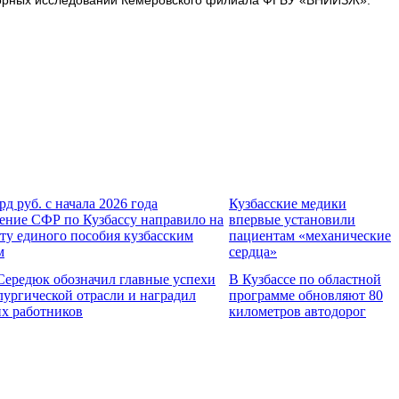
рд руб. с начала 2026 года
Кузбасские медики
ение СФР по Кузбассу направило на
впервые установили
ту единого пособия кузбасским
пациентам «механические
м
сердца»
Середюк обозначил главные успехи
В Кузбассе по областной
лургической отрасли и наградил
программе обновляют 80
х работников
километров автодорог