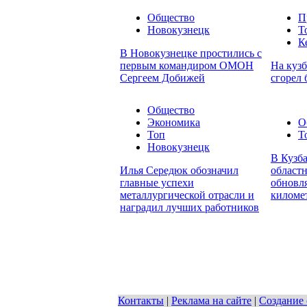
Общество
П
Новокузнецк
Т
К
В Новокузнецке простились с
первым командиром ОМОН
На кузб
Сергеем Добижей
сгорел 
Общество
Экономика
О
Топ
Т
Новокузнецк
В Кузба
Илья Середюк обозначил
област
главные успехи
обновл
металлургической отрасли и
киломе
наградил лучших работников
Контакты
|
Реклама на сайте
|
Создание 