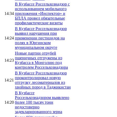
В Кузбассе Россельхознадзор с
использованием мобильного
14:34
приложения «Инспектор» и
БПЛА провел обязательные
профилактические визиты
В Кузбассе Россельхознадзор
выявил нарушения при
14:24
применении пестицидов на
полях в Юргинском
муниципальном округе
Новые партии отрубей
пшеничных отгружены из
14:23
Кузбасса в Монголию под
контролем Россельхознадзора
В Кузбассе Россельхознадзор
проконтролировал новую
14:21
отгрузку лесоматериалов из
хвойных пород в Таджикистан
В Кузбассе
Россельхознадзором выявлено
14:20
более 100 тысяч тонн
недостоверно
задекларированного зерна