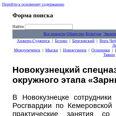
Перейти к основному содержанию
Форма поиска
Найти
Все новости
Общество
Культура
Эконо
Анжеро-Судженск
|
Белово
|
Березовский
|
Верх-Чеб
Л
Междуреченск
|
Мыски
|
Новокузнецк
|
Осинники
|
Тяжин
Новокузнецкий спецназ
окружного этапа «Зарн
В Новокузнецке сотрудник
Росгвардии по Кемеровской 
практические занятия со 