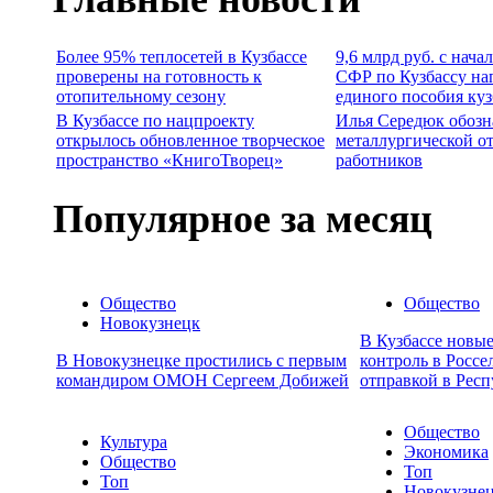
Более 95% теплосетей в Кузбассе
9,6 млрд руб. с нача
проверены на готовность к
СФР по Кузбассу на
отопительному сезону
единого пособия ку
В Кузбассе по нацпроекту
Илья Середюк обозн
открылось обновленное творческое
металлургической о
пространство «КнигоТворец»
работников
Популярное за месяц
Общество
Общество
Новокузнецк
В Кузбассе новы
В Новокузнецке простились с первым
контроль в Россе
командиром ОМОН Сергеем Добижей
отправкой в Респ
Общество
Культура
Экономика
Общество
Топ
Топ
Новокузне