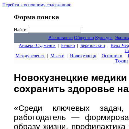
Перейти к основному содержанию
Форма поиска
Найти
Все новости
Общество
Культура
Эконо
Анжеро-Судженск
|
Белово
|
Березовский
|
Верх-Чеб
Л
Междуреченск
|
Мыски
|
Новокузнецк
|
Осинники
|
Тяжин
Новокузнецкие медики 
сохранить здоровье на
«Среди ключевых задач,
работодатель — формирова
образу жизни, профилактика