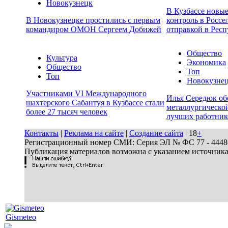
Новокузнецк
В Кузбассе новы
В Новокузнецке простились с первым
контроль в Россе
командиром ОМОН Сергеем Добижей
отправкой в Респ
Общество
Культура
Экономика
Общество
Топ
Топ
Новокузне
Участниками VI Международного
Илья Середюк об
шахтерского Сабантуя в Кузбассе стали
металлургической
более 27 тысяч человек
лучших работник
Контакты
|
Реклама на сайте
|
Создание сайта
| 18
+
Регистрационный номер СМИ: Серия ЭЛ № ФС 77 - 44486 
Публикация материалов возможна с указанием источник
Gismeteo