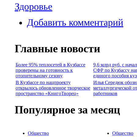
Здоровье
Добавить комментарий
Главные новости
Более 95% теплосетей в Кузбассе
9,6 млрд руб. с нача
проверены на готовность к
СФР по Кузбассу на
отопительному сезону
единого пособия ку
В Кузбассе по нацпроекту
Илья Середюк обозн
открылось обновленное творческое
металлургической о
пространство «КнигоТворец»
работников
Популярное за месяц
Общество
Общество