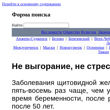
Перейти к основному содержанию
Форма поиска
Найти
Все новости
Общество
Культура
Эконо
Анжеро-Судженск
|
Белово
|
Березовский
|
Верх-Чеб
Л
Междуреченск
|
Мыски
|
Новокузнецк
|
Осинники
|
Тяжин
Не выгорание, не стрес
Заболевания щитовидной жел
пять-восемь раз чаще, чем у
время беременности, после 
после 50 лет.