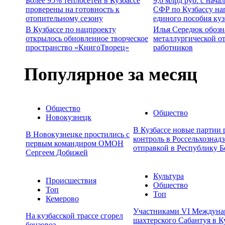
Более 95% теплосетей в Кузбассе
9,6 млрд руб. с нача
проверены на готовность к
СФР по Кузбассу на
отопительному сезону
единого пособия ку
В Кузбассе по нацпроекту
Илья Середюк обозн
открылось обновленное творческое
металлургической о
пространство «КнигоТворец»
работников
Популярное за месяц
Общество
Общество
Новокузнецк
В Кузбассе новые партии
В Новокузнецке простились с
контроль в Россельхознадз
первым командиром ОМОН
отправкой в Республику Б
Сергеем Добижей
Культура
Происшествия
Общество
Топ
Топ
Кемерово
Участниками VI Междуна
На кузбасской трассе сгорел
шахтерского Сабантуя в К
бензовоз