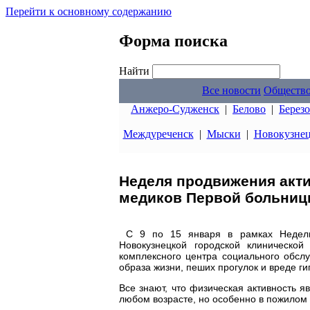
Перейти к основному содержанию
Форма поиска
Найти
Все новости
Обществ
Анжеро-Судженск
|
Белово
|
Берез
Междуреченск
|
Мыски
|
Новокузне
Неделя продвижения акти
медиков Первой больниц
С 9 по 15 января в рамках Недели 
Новокузнецкой городской клиническо
комплексного центра социального обсл
образа жизни, пеших прогулок и вреде г
Все знают, что физическая активность 
любом возрасте, но особенно в пожилом 