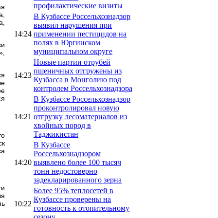
профилактические визиты
ая
а,
В Кузбассе Россельхознадзор
а,
выявил нарушения при
14:24
применении пестицидов на
полях в Юргинском
ки
муниципальном округе
»,
Новые партии отрубей
пшеничных отгружены из
14:23
ся
Кузбасса в Монголию под
ше
контролем Россельхознадзора
ое
ся
В Кузбассе Россельхознадзор
проконтролировал новую
14:21
отгрузку лесоматериалов из
хвойных пород в
Таджикистан
то
ск
В Кузбассе
ка
Россельхознадзором
14:20
выявлено более 100 тысяч
тонн недостоверно
задекларированного зерна
ти
Более 95% теплосетей в
ля
Кузбассе проверены на
10:22
нь
готовность к отопительному
сезону