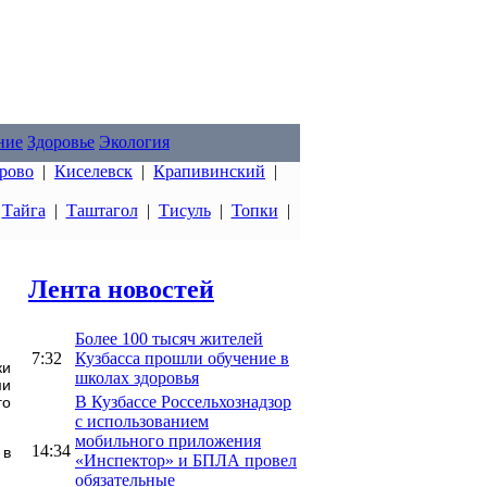
ние
Здоровье
Экология
рово
|
Киселевск
|
Крапивинский
|
|
Тайга
|
Таштагол
|
Тисуль
|
Топки
|
Лента новостей
Более 100 тысяч жителей
7:32
Кузбасса прошли обучение в
ки
школах здоровья
ми
В Кузбассе Россельхознадзор
го
с использованием
мобильного приложения
14:34
 в
«Инспектор» и БПЛА провел
обязательные