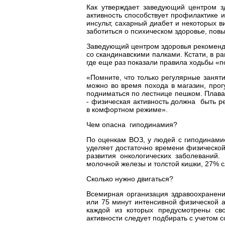
Как утверждает заведующий центром 
активность способствует профилактике 
инсульт, сахарный диабет и некоторых 
заботиться о психическом здоровье, повы
Заведующий центром здоровья рекомендо
со скандинавскими палками. Кстати, в 
где еще раз показали правила ходьбы «п
«Помните, что только регулярные заняти
можно во время похода в магазин, прог
подниматься по лестнице пешком. Плаван
- физическая активность должна быть 
в комфортном режиме».
Чем опасна гиподинамия?
По оценкам ВОЗ, у людей с гиподинами
уделяет достаточно времени физической
развития онкологических заболеваний
молочной железы и толстой кишки, 27% 
Сколько нужно двигаться?
Всемирная организация здравоохранени
или 75 минут интенсивной физической а
каждой из которых предусмотрены св
активности следует подбирать с учетом с