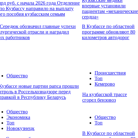
Кузбасские медики
лрд руб. с начала 2026 года Отделение
впервые установили
о Кузбассу направило на выплату
пациентам «механические
го пособия кузбасским семьям
сердца»
Середюк обозначил главные успехи
В Кузбассе по областной
лургической отрасли и наградил
программе обновляют 80
их работников
километров автодорог
Происшествия
Общество
Топ
Кемерово
Кузбассе новые партии рапса прошли
нтроль в Россельхознадзоре перед
На кузбасской трассе
правкой в Республику Беларусь
сгорел бензовоз
Общество
Экономика
Общество
Топ
Топ
Новокузнецк
В Кузбассе по областной