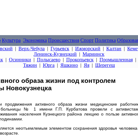
о
Культура
Экономика
Происшествия
Спорт
Политика
Образова
овский
|
Верх-Чебула
|
Гурьевск
|
Ижморский
|
Калтан
|
Кеме
Ленинск-Кузнецкий
|
Мариинск
цк
|
Осинники
|
Полысаево
|
Прокопьевск
|
Промышленная
Тяжин
|
Юрга
|
Яшкино
|
Яя
|
Шерегеш
вного образа жизни под контролем
ы Новокузнецка
продвижения активного образа жизни медицинские работни
й больницы № 1 имени Г.П. Курбатова провели с активиста
уживания населения Кузнецкого района лекцию о пользе активно
иподинамии.
является неотъемлемым элементом сохранения здоровья человека
возрасте.