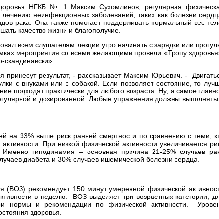
здоровья НГКБ № 1 Максим Сухомлинов, регулярная физическ
и лечению неинфекционных заболеваний, таких как болезни сердц
видов рака. Она также помогает поддерживать нормальный вес тел
шать качество жизни и благополучие.
вал всем слушателям лекции утро начинать с зарядки или прогул
рамках мероприятия со всеми желающими провели «Тропу здоровья
о-скандинавски».
я принесут результат, - рассказывает Максим Юрьевич. - Двигать
улки с внуками или с собакой. Если позволяет состояние, то луч
ие подходят практически для любого возраста. Ну, а самое главн
регулярной и дозированной. Любые упражнения должны выполнять
ей на 33% выше риск ранней смертности по сравнению с теми, к
 активности. При низкой физической активности увеличивается ри
. Именно гиподинамия – основная причина 21-25% случаев ра
случаев диабета и 30% случаев ишемической болезни сердца.
я (ВОЗ) рекомендует 150 минут умеренной физической активнос
ктивности в неделю. ВОЗ выделяет три возрастных категории, д
ои нормы и рекомендации по физической активности. Урове
остояния здоровья.