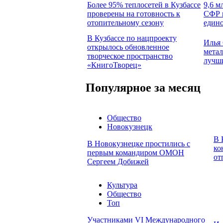
Более 95% теплосетей в Кузбассе
9,6 м
проверены на готовность к
СФР п
отопительному сезону
едино
В Кузбассе по нацпроекту
Илья 
открылось обновленное
метал
творческое пространство
лучш
«КнигоТворец»
Популярное за месяц
Общество
Новокузнецк
В 
В Новокузнецке простились с
ко
первым командиром ОМОН
от
Сергеем Добижей
Культура
Общество
Топ
Участниками VI Международного