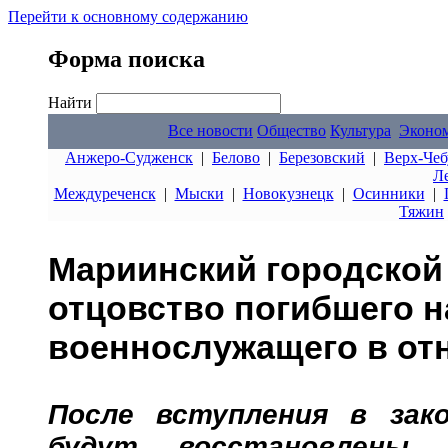
Перейти к основному содержанию
Форма поиска
Найти
Все новости
Общество
Культура
Эконо
Анжеро-Судженск
|
Белово
|
Березовский
|
Верх-Чеб
Л
Междуреченск
|
Мыски
|
Новокузнецк
|
Осинники
|
Тяжин
Мариинский городской
отцовство погибшего 
военнослужащего в от
После вступления в зак
будут восстановлены 