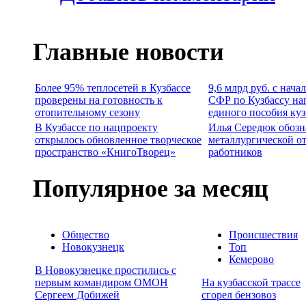
Главные новости
Более 95% теплосетей в Кузбассе
9,6 млрд руб. с нача
проверены на готовность к
СФР по Кузбассу на
отопительному сезону
единого пособия ку
В Кузбассе по нацпроекту
Илья Середюк обозн
открылось обновленное творческое
металлургической о
пространство «КнигоТворец»
работников
Популярное за месяц
Общество
Происшествия
Новокузнецк
Топ
Кемерово
В Новокузнецке простились с
первым командиром ОМОН
На кузбасской трассе
Сергеем Добижей
сгорел бензовоз