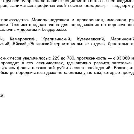
н рублей. В арсенале наших специалистов есть все необходимое
еров, заниматься профилактикой лесных пожаров», — подчеркну
 производства. Модель надежная и проверенная, имеющая ря
ации. Техника предназначена для передвижения по пересеченно
оселочным дорогам и бездорожью.
, Кемеровский, Крапивинский, Кузедеевский, Мариинский
ьский, Яйский, Яшкинский территориальные отделы Департамент
ких лесов увеличилось с 229 до 780, протяженность — с 33 980 к
роводят в тех лесничествах, где активно развита заготовка 
ечались факты незаконной рубки лесных насаждений. Важно, чт
быстро передвигаться даже по сложным участкам, которые прежд
са