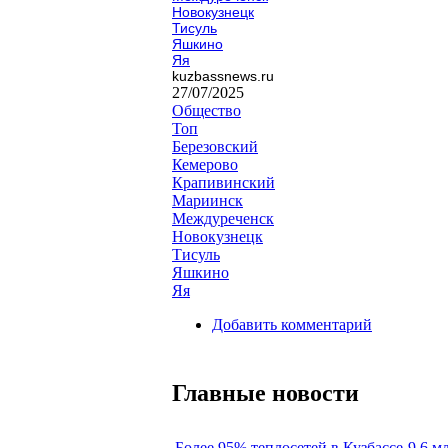
Новокузнецк
Тисуль
Яшкино
Яя
kuzbassnews.ru
27/07/2025
Общество
Топ
Березовский
Кемерово
Крапивинский
Мариинск
Междуреченск
Новокузнецк
Тисуль
Яшкино
Яя
Добавить комментарий
Главные новости
Более 95% теплосетей в Кузбассе
9,6 м