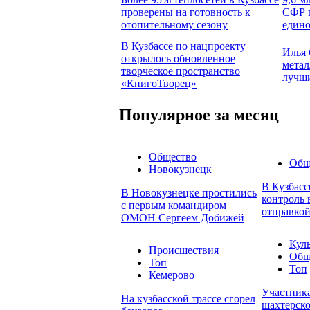
проверены на готовность к
СФР п
отопительному сезону
едино
В Кузбассе по нацпроекту
Илья 
открылось обновленное
метал
творческое пространство
лучши
«КнигоТворец»
Популярное за месяц
Общество
Общ
Новокузнецк
В Кузбасс
В Новокузнецке простились
контроль 
с первым командиром
отправкой
ОМОН Сергеем Добижей
Кул
Происшествия
Общ
Топ
Топ
Кемерово
Участник
На кузбасской трассе сгорел
шахтерско