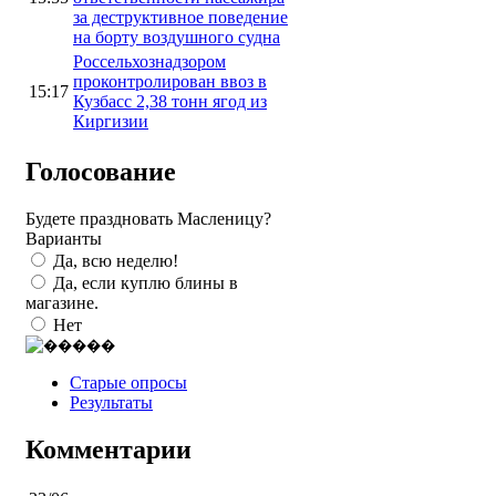
за деструктивное поведение
на борту воздушного судна
Россельхознадзором
проконтролирован ввоз в
15:17
Кузбасс 2,38 тонн ягод из
Киргизии
Голосование
Будете праздновать Масленицу?
Варианты
Да, всю неделю!
Да, если куплю блины в
магазине.
Нет
Старые опросы
Результаты
Комментарии