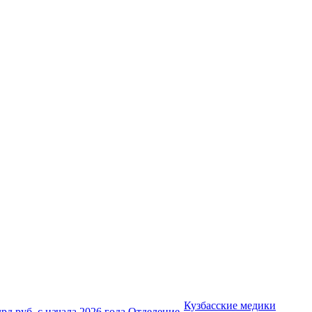
Кузбасские медики
лрд руб. с начала 2026 года Отделение