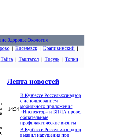
ние
Здоровье
Экология
рово
|
Киселевск
|
Крапивинский
|
|
Тайга
|
Таштагол
|
Тисуль
|
Топки
|
Лента новостей
В Кузбассе Россельхознадзор
с использованием
т
мобильного приложения
и
14:34
«Инспектор» и БПЛА провел
а
обязательные
профилактические визиты
а
В Кузбассе Россельхознадзор
,
выявил нарушения при