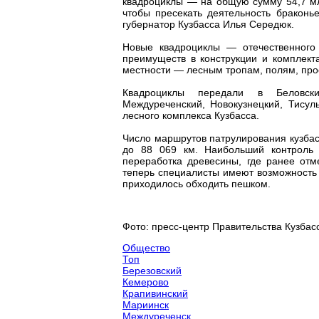
квадроциклы — на общую сумму 54,7 мл
чтобы пресекать деятельность браконь
губернатор Кузбасса Илья Середюк.
Новые квадроциклы — отечественного
преимуществ в конструкции и комплект
местности — лесным тропам, полям, пр
Квадроциклы передали в Беловский
Междуреченский, Новокузнецкий, Тисул
лесного комплекса Кузбасса.
Число маршрутов патрулирования кузбасс
до 88 069 км. Наибольший контроль п
переработка древесины, где ранее отм
теперь специалисты имеют возможность 
приходилось обходить пешком.
Фото: пресс-центр Правительства Кузбас
Общество
Топ
Березовский
Кемерово
Крапивинский
Мариинск
Междуреченск