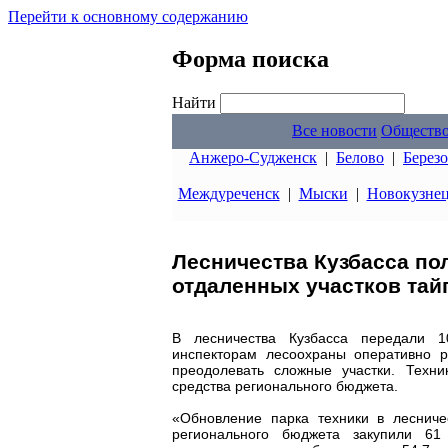
Перейти к основному содержанию
Форма поиска
Найти
Все новости
Обществ
Анжеро-Судженск
|
Белово
|
Берез
Междуреченск
|
Мыски
|
Новокузне
Лесничества Кузбасса по
отдаленных участков тай
В лесничества Кузбасса передали 1
инспекторам лесоохраны оперативно 
преодолевать сложные участки. Техн
средства регионального бюджета.
«Обновление парка техники в лесниче
регионального бюджета закупили 61