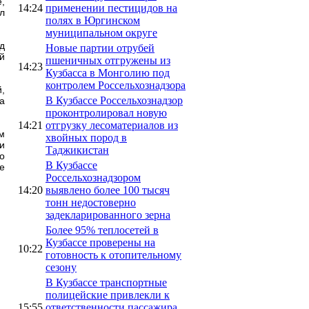
,
14:24
применении пестицидов на
л
полях в Юргинском
муниципальном округе
д
Новые партии отрубей
й
пшеничных отгружены из
14:23
Кузбасса в Монголию под
контролем Россельхознадзора
,
В Кузбассе Россельхознадзор
а
проконтролировал новую
14:21
отгрузку лесоматериалов из
м
хвойных пород в
и
Таджикистан
о
В Кузбассе
е
Россельхознадзором
14:20
выявлено более 100 тысяч
тонн недостоверно
задекларированного зерна
Более 95% теплосетей в
Кузбассе проверены на
10:22
готовность к отопительному
сезону
В Кузбассе транспортные
полицейские привлекли к
15:55
ответственности пассажира