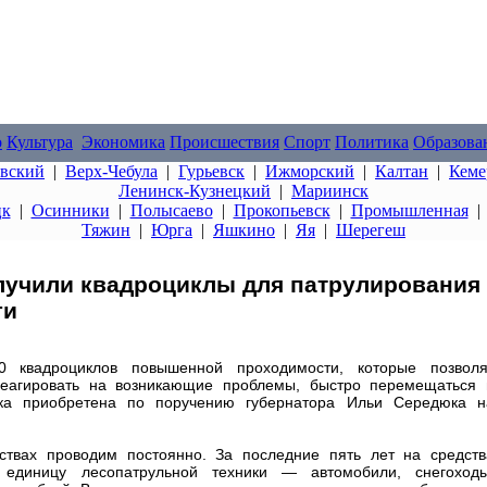
о
Культура
Экономика
Происшествия
Спорт
Политика
Образова
овский
|
Верх-Чебула
|
Гурьевск
|
Ижморский
|
Калтан
|
Кеме
Ленинск-Кузнецкий
|
Мариинск
цк
|
Осинники
|
Полысаево
|
Прокопьевск
|
Промышленная
Тяжин
|
Юрга
|
Яшкино
|
Яя
|
Шерегеш
лучили квадроциклы для патрулирования
ги
0 квадроциклов повышенной проходимости, которые позволя
реагировать на возникающие проблемы, быстро перемещаться 
ика приобретена по поручению губернатора Ильи Середюка н
ствах проводим постоянно. За последние пять лет на средств
 единицу лесопатрульной техники — автомобили, снегоходы