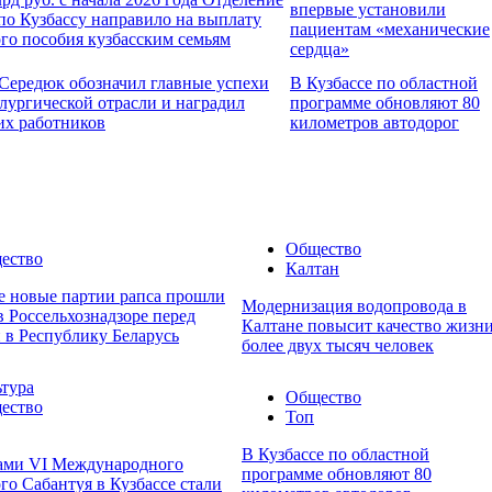
впервые установили
о Кузбассу направило на выплату
пациентам «механические
го пособия кузбасским семьям
сердца»
Середюк обозначил главные успехи
В Кузбассе по областной
лургической отрасли и наградил
программе обновляют 80
х работников
километров автодорог
Общество
ество
Калтан
е новые партии рапса прошли
Модернизация водопровода в
в Россельхознадзоре перед
Калтане повысит качество жизн
 в Республику Беларусь
более двух тысяч человек
ьтура
Общество
ество
Топ
В Кузбассе по областной
ами VI Международного
программе обновляют 80
го Сабантуя в Кузбассе стали