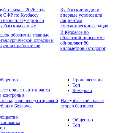
руб. с начала 2026 года
Кузбасские медики
е СФР по Кузбассу
впервые установили
о на выплату единого
пациентам
кузбасским семьям
«механические сердца»
В Кузбассе по
едюк обозначил главные
областной программе
еталлургической отрасли и
обновляют 80
 лучших работников
километров автодорог
бщество
Происшествия
Топ
ассе новые партии рапса
Кемерово
 контроль в
ьхознадзоре перед отправкой
На кузбасской трассе
ублику Беларусь
сгорел бензовоз
бщество
Общество
кономика
Топ
оп