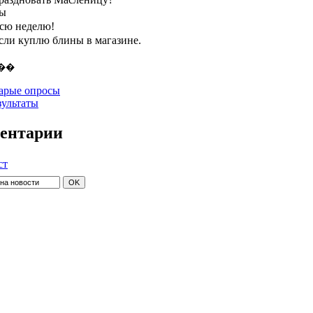
ты
всю неделю!
если куплю блины в магазине.
арые опросы
зультаты
ентарии
ст