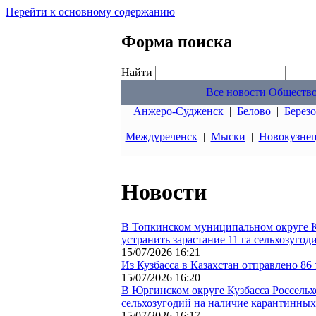
Перейти к основному содержанию
Форма поиска
Найти
Все новости
Обществ
Анжеро-Судженск
|
Белово
|
Берез
Междуреченск
|
Мыски
|
Новокузне
Новости
В Топкинском муниципальном округе Ку
устранить зарастание 11 га сельхозугод
15/07/2026 16:21
Из Кузбасса в Казахстан отправлено 86
15/07/2026 16:20
В Юргинском округе Кузбасса Россельх
сельхозугодий на наличие карантинных
15/07/2026 16:17