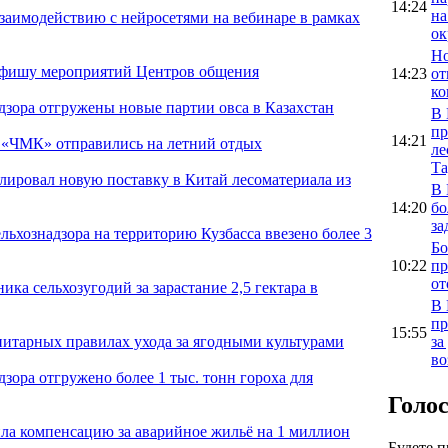
14:24
на
взаимодействию с нейросетями на вебинаре в рамках
ок
Но
афишу мероприятий Центров общения
14:23
от
ко
дзора отгружены новые партии овса в Казахстан
В 
пр
14:21
а «ЧМК» отправились на летний отдых
ле
Та
олировал новую поставку в Китай лесоматериала из
В 
14:20
бо
за
ельхознадзора на территорию Кузбасса ввезено более 3
Бо
10:22
пр
от
ика сельхозугодий за зарастание 2,5 гектара в
В 
пр
15:55
за
нитарных правилах ухода за ягодными культурами
во
дзора отгружено более 1 тыс. тонн гороха для
Голо
ила компенсацию за аварийное жильё на 1 миллион
Будете 