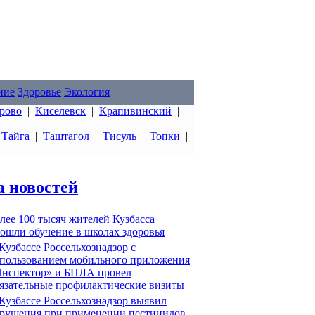
ние
Здоровье
Экология
рово
|
Киселевск
|
Крапивинский
|
|
Тайга
|
Таштагол
|
Тисуль
|
Топки
|
а новостей
лее 100 тысяч жителей Кузбасса
ошли обучение в школах здоровья
Кузбассе Россельхознадзор с
пользованием мобильного приложения
нспектор» и БПЛА провел
язательные профилактические визиты
Кузбассе Россельхознадзор выявил
рушения при применении пестицидов