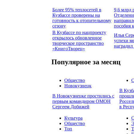
Более 95% теплосетей в
9,6 млрд 
Кузбассе проверены на
Отделени
готовность к отопительному
направил
сезону
пособия 
В Кузбассе по нацпроекту
Илья Сер
открылось обновленное
успехи м
творческое пространство
наградил
«КнигоТворец»
Популярное за месяц
Общество
О
Новокузнецк
В Кузб
В Новокузнецке простились с
прошли
первым командиром ОМОН
Россел
Сергеем Добижей
в Респ
Культура
О
Общество
Э
Топ
Т