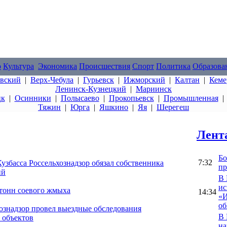
о
Культура
Экономика
Происшествия
Спорт
Политика
Образова
овский
|
Верх-Чебула
|
Гурьевск
|
Ижморский
|
Калтан
|
Кеме
Ленинск-Кузнецкий
|
Мариинск
цк
|
Осинники
|
Полысаево
|
Прокопьевск
|
Промышленная
Тяжин
|
Юрга
|
Яшкино
|
Яя
|
Шерегеш
Лент
Бо
7:32
збасса Россельхознадзор обязал собственника
пр
ий
В 
ис
 тонн соевого жмыха
14:34
«И
об
ознадзор провел выездные обследования
В 
 объектов
на