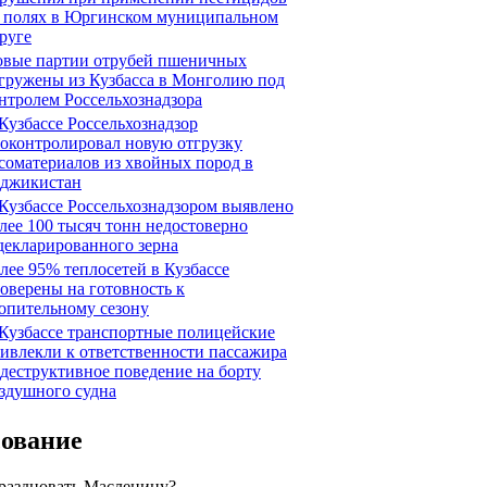
 полях в Юргинском муниципальном
руге
вые партии отрубей пшеничных
гружены из Кузбасса в Монголию под
нтролем Россельхознадзора
Кузбассе Россельхознадзор
оконтролировал новую отгрузку
соматериалов из хвойных пород в
джикистан
Кузбассе Россельхознадзором выявлено
лее 100 тысяч тонн недостоверно
декларированного зерна
лее 95% теплосетей в Кузбассе
оверены на готовность к
опительному сезону
Кузбассе транспортные полицейские
ивлекли к ответственности пассажира
 деструктивное поведение на борту
здушного судна
сование
праздновать Масленицу?