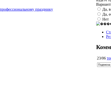
Вариан
Да, 
к профессиональному празднику
Да, 
Нет
Ст
Ре
Комм
23/06
те