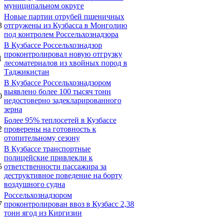
муниципальном округе
Новые партии отрубей пшеничных
3
отгружены из Кузбасса в Монголию
под контролем Россельхознадзора
В Кузбассе Россельхознадзор
проконтролировал новую отгрузку
1
лесоматериалов из хвойных пород в
Таджикистан
В Кузбассе Россельхознадзором
выявлено более 100 тысяч тонн
0
недостоверно задекларированного
зерна
Более 95% теплосетей в Кузбассе
2
проверены на готовность к
отопительному сезону
В Кузбассе транспортные
полицейские привлекли к
5
ответственности пассажира за
деструктивное поведение на борту
воздушного судна
Россельхознадзором
7
проконтролирован ввоз в Кузбасс 2,38
тонн ягод из Киргизии