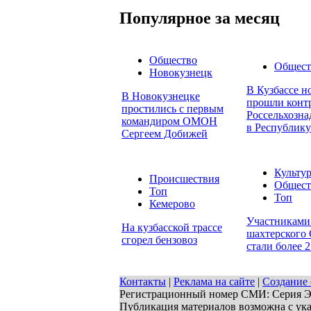
Популярное за месяц
Общество
Общест
Новокузнецк
В Кузбассе н
В Новокузнецке
прошли конт
простились с первым
Россельхозна
командиром ОМОН
в Республику
Сергеем Добижей
Культу
Происшествия
Общест
Топ
Топ
Кемерово
Участниками
На кузбасской трассе
шахтерского 
сгорел бензовоз
стали более 
Контакты
|
Реклама на сайте
|
Создание 
Регистрационный номер СМИ: Серия ЭЛ 
Публикация материалов возможна с ук