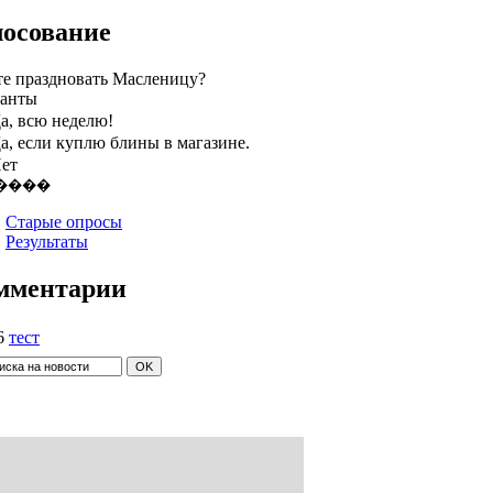
лосование
те праздновать Масленицу?
анты
а, всю неделю!
а, если куплю блины в магазине.
ет
Старые опросы
Результаты
мментарии
6
тест