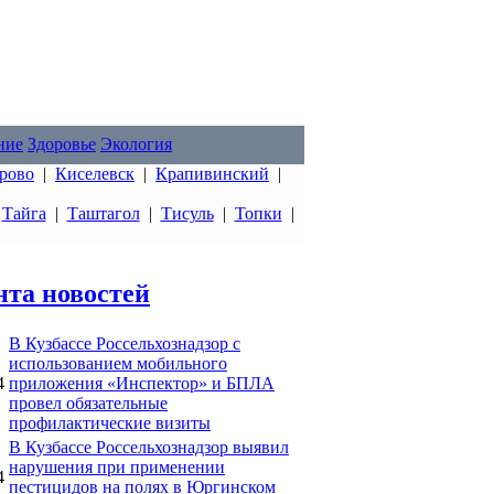
ние
Здоровье
Экология
рово
|
Киселевск
|
Крапивинский
|
|
Тайга
|
Таштагол
|
Тисуль
|
Топки
|
нта новостей
В Кузбассе Россельхознадзор с
использованием мобильного
4
приложения «Инспектор» и БПЛА
провел обязательные
профилактические визиты
В Кузбассе Россельхознадзор выявил
нарушения при применении
4
пестицидов на полях в Юргинском