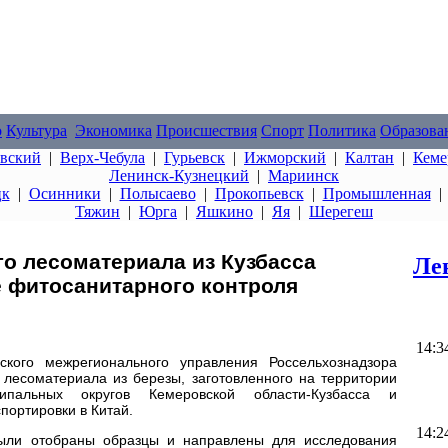
о
Культура
Экономика
Происшествия
Спорт
Политика
Образова
овский
|
Верх-Чебула
|
Гурьевск
|
Ижморский
|
Калтан
|
Кеме
Ленинск-Кузнецкий
|
Мариинск
цк
|
Осинники
|
Полысаево
|
Прокопьевск
|
Промышленная
Тяжин
|
Юрга
|
Яшкино
|
Яя
|
Шерегеш
го лесоматериала из Кузбасса
Ле
е фитосанитарного контроля
14:3
кого межрегионального управления Россельхознадзора
 лесоматериала из березы, заготовленного на территории
ипальных округов Кемеровской области-Кузбасса и
портировки в Китай.
14:2
были отобраны образцы и направлены для исследования