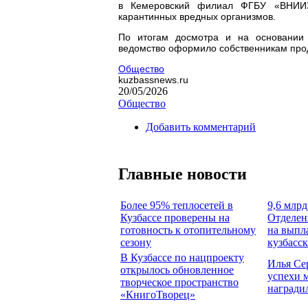
в Кемеровский филиал ФГБУ «ВНИИЗЖ
карантинных вредных организмов.
По итогам досмотра и на основании 
ведомство оформило собственникам про
Общество
kuzbassnews.ru
20/05/2026
Общество
Добавить комментарий
Главные новости
Более 95% теплосетей в
9,6 млрд
Кузбассе проверены на
Отделен
готовность к отопительному
на выпл
сезону
кузбасс
В Кузбассе по нацпроекту
Илья Се
открылось обновленное
успехи 
творческое пространство
награди
«КнигоТворец»