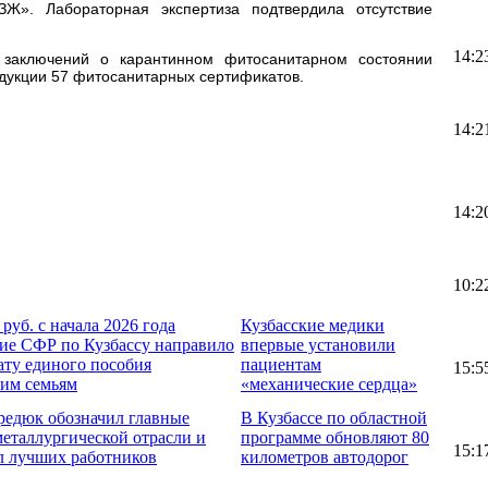
». Лабораторная экспертиза подтвердила отсутствие
14:2
заключений о карантинном фитосанитарном состоянии
дукции 57 фитосанитарных сертификатов.
14:2
14:2
10:2
 руб. с начала 2026 года
Кузбасские медики
ие СФР по Кузбассу направило
впервые установили
ату единого пособия
пациентам
15:5
ким семьям
«механические сердца»
редюк обозначил главные
В Кузбассе по областной
металлургической отрасли и
программе обновляют 80
15:1
л лучших работников
километров автодорог