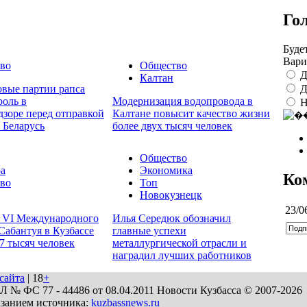
Го
Буде
Вари
во
Общество
Д
Калтан
Д
овые партии рапса
роль в
Модернизация водопровода в
Н
дзоре перед отправкой
Калтане повысит качество жизни
 Беларусь
более двух тысяч человек
Общество
ра
Экономика
Ко
во
Топ
Новокузнецк
23/0
 VI Международного
Илья Середюк обозначил
Сабантуя в Кузбассе
главные успехи
27 тысяч человек
металлургической отрасли и
наградил лучших работников
сайта
| 18
+
№ ФС 77 - 44486 от 08.04.2011 Новости Кузбасса © 2007-2026
азанием источника:
kuzbassnews.ru