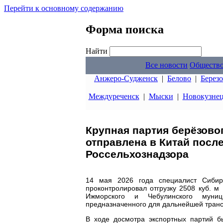
Перейти к основному содержанию
Форма поиска
Найти
Все новости
Обществ
Анжеро-Судженск
|
Белово
|
Берез
Междуреченск
|
Мыски
|
Новокузне
Крупная партия берёзово
отправлена в Китай посл
Россельхознадзора
14 мая 2026 года специалист Сибирс
проконтролировал отгрузку 2508 куб. м
Ижморского и Чебулинского муниц
предназначенного для дальнейшей транс
В ходе досмотра экспортных партий 