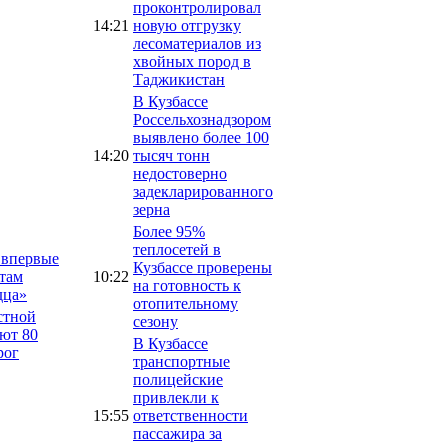
проконтролировал
14:21
новую отгрузку
лесоматериалов из
хвойных пород в
Таджикистан
В Кузбассе
Россельхознадзором
выявлено более 100
14:20
тысяч тонн
недостоверно
задекларированного
зерна
Более 95%
теплосетей в
 впервые
Кузбассе проверены
там
10:22
на готовность к
дца»
отопительному
стной
сезону
ют 80
В Кузбассе
рог
транспортные
полицейские
привлекли к
15:55
ответственности
пассажира за