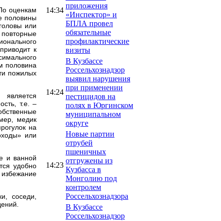
приложения
14:34
 По оценкам
«Инспектор» и
е половины
БПЛА провел
головы или
обязательные
 повторные
профилактические
ионального
 приводит к
визиты
ксимального
В Кузбассе
ом половина
Россельхознадзор
рти пожилых
выявил нарушения
при применении
14:24
 является
пестицидов на
сть, т.е. –
полях в Юргинском
обственные
муниципальном
имер, медик
округе
прогулок на
Новые партии
оходы» или
отрубей
пшеничных
е и ванной
отгружены из
14:23
тся удобно
Кузбасса в
 избежание
Монголию под
контролем
Россельхознадзора
и, соседи,
дений.
В Кузбассе
Россельхознадзор