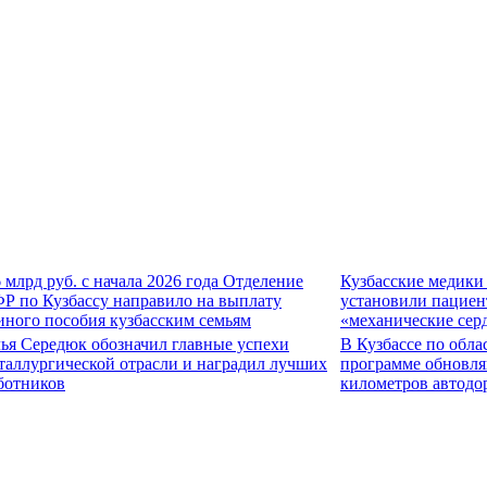
6 млрд руб. с начала 2026 года Отделение
Кузбасские медики
Р по Кузбассу направило на выплату
установили пациен
иного пособия кузбасским семьям
«механические сер
ья Середюк обозначил главные успехи
В Кузбассе по обла
таллургической отрасли и наградил лучших
программе обновля
ботников
километров автодо