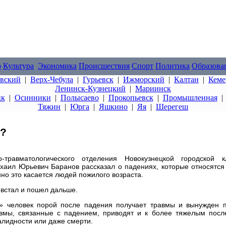
о
Культура
Экономика
Происшествия
Спорт
Политика
Образова
овский
|
Верх-Чебула
|
Гурьевск
|
Ижморский
|
Калтан
|
Кеме
Ленинск-Кузнецкий
|
Мариинск
цк
|
Осинники
|
Полысаево
|
Прокопьевск
|
Промышленная
Тяжин
|
Юрга
|
Яшкино
|
Яя
|
Шерегеш
й?
о-травматологического отделения Новокузнецкой городской к
хаил Юрьевич Баранов рассказал о падениях, которые относятся
но это касается людей пожилого возраста.
, встал и пошел дальше.
й» человек порой после падения получает травмы и вынужден п
равмы, связанные с падением, приводят и к более тяжелым посл
алидности или даже смерти.