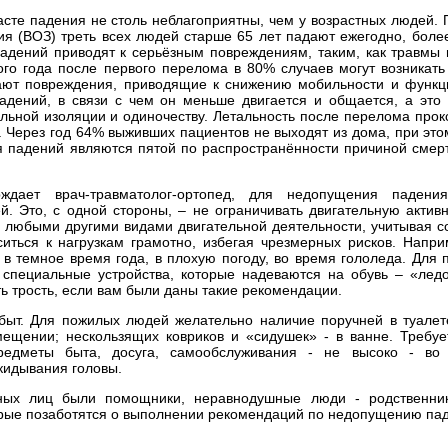
асте падения не столь неблагоприятны, чем у возрастных людей.
я (ВОЗ) треть всех людей старше 65 лет падают ежегодно, боле
адений приводят к серьёзным повреждениям, таким, как травмы 
го года после первого перелома в 80% случаев могут возникать
ают повреждения, приводящие к снижению мобильности и функц
падений, в связи с чем он меньше двигается и общается, а это
льной изоляции и одиночеству. Летальность после перелома про
. Через год 64% выживших пациентов не выходят из дома, при эт
ия падений являются пятой по распространённости причиной сме
дает врач-травматолог-ортопед, для недопущения падения
 Это, с одной стороны, – не ограничивать двигательную активно
 любыми другими видами двигательной деятельности, учитывая с
ситься к нагрузкам грамотно, избегая чрезмерных рисков. Напр
в темное время года, в плохую погоду, во время гололеда. Для 
 специальные устройства, которые надеваются на обувь – «лед
ь трость, если вам были даны такие рекомендации.
быт. Для пожилых людей желательно наличие поручней в туалет
ещении; нескользящих ковриков и «сидушек» - в ванне. Требуе
редметы быта, досуга, самообслуживания - не высоко - во
окидывания головы.
ных лиц были помощники, неравнодушные люди - родственник
орые позаботятся о выполнении рекомендаций по недопущению па