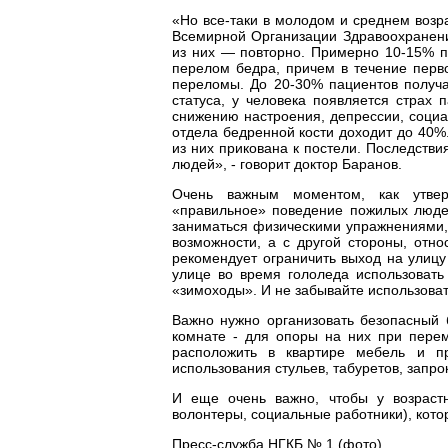
«Но все-таки в молодом и среднем возр
Всемирной Организации Здравоохранени
из них — повторно. Примерно 10-15% п
перелом бедра, причем в течение перво
переломы. До 20-30% пациентов получ
статуса, у человека появляется страх 
снижению настроения, депрессии, социа
отдела бедренной кости доходит до 40%
из них прикована к постели. Последств
людей», - говорит доктор Баранов.
Очень важным моментом, как утверж
«правильное» поведение пожилых людей.
заниматься физическими упражнениями,
возможности, а с другой стороны, отно
рекомендует ограничить выход на улицу 
улице во время гололеда использовать
«зимоходы». И не забывайте использоват
Важно нужно организовать безопасный 
комнате - для опоры на них при перем
расположить в квартире мебель и п
использования стульев, табуретов, запр
И еще очень важно, чтобы у возраст
волонтеры, социальные работники), кот
Пресс-служба НГКБ № 1 (фото).