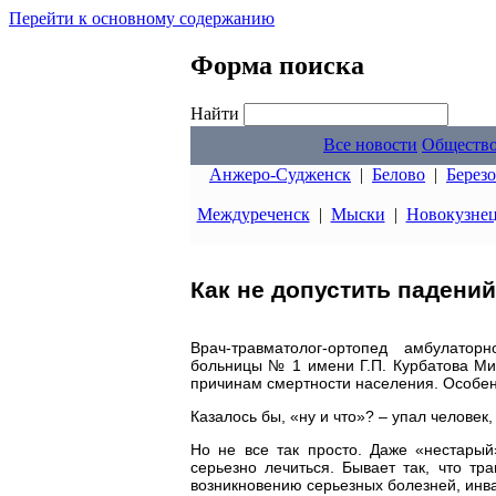
Перейти к основному содержанию
Форма поиска
Найти
Все новости
Обществ
Анжеро-Судженск
|
Белово
|
Берез
Междуреченск
|
Мыски
|
Новокузне
Как не допустить падени
Врач-травматолог-ортопед амбулаторн
больницы № 1 имени Г.П. Курбатова Ми
причинам смертности населения. Особен
Казалось бы, «ну и что»? – упал человек
Но не все так просто. Даже «нестары
серьезно лечиться. Бывает так, что т
возникновению серьезных болезней, инв