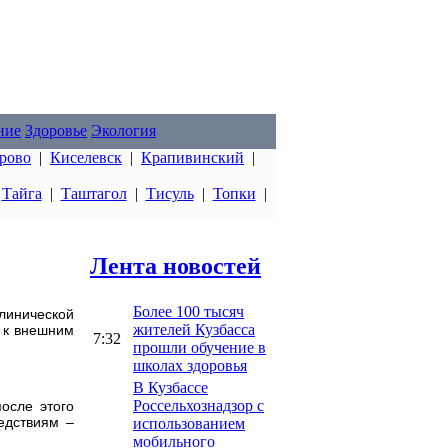
ние
Здоровье
Экология
рово
|
Киселевск
|
Крапивинский
|
|
Тайга
|
Таштагол
|
Тисуль
|
Топки
|
Лента новостей
Более 100 тысяч
линической
жителей Кузбасса
 к внешним
7:32
прошли обучение в
школах здоровья
В Кузбассе
Россельхознадзор с
осле этого
едствиям –
использованием
мобильного