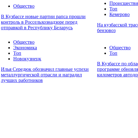
Происшестви
Общество
Топ
Кемерово
В Кузбассе новые партии рапса прошли
контроль в Россельхознадзоре перед
На кузбасской трас
отправкой в Республику Беларусь
бензовоз
Общество
Экономика
Общество
Топ
Топ
Новокузнецк
В Кузбассе по обл
Илья Середюк обозначил главные успехи
программе обновл
металлургической отрасли и наградил
километров автодо
лучших работников