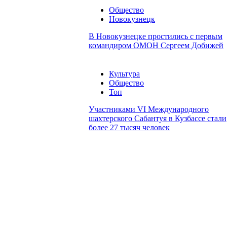
Общество
Новокузнецк
В Новокузнецке простились с первым
командиром ОМОН Сергеем Добижей
Культура
Общество
Топ
Участниками VI Международного
шахтерского Сабантуя в Кузбассе стали
более 27 тысяч человек