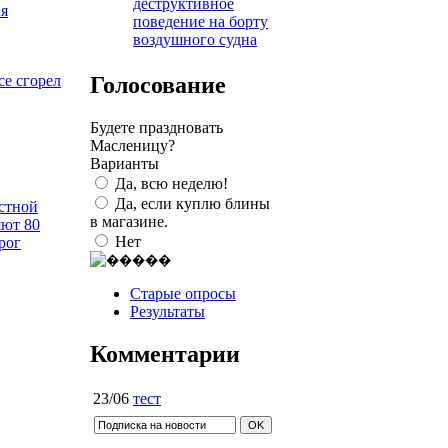
деструктивное
я
поведение на борту
воздушного судна
Голосование
се сгорел
Будете праздновать
Масленицу?
Варианты
Да, всю неделю!
Да, если куплю блины
астной
в магазине.
яют 80
Нет
рог
Старые опросы
Результаты
Комментарии
23/06
тест