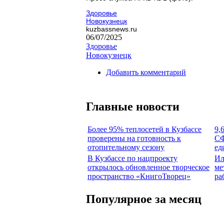
Здоровье
Новокузнецк
kuzbassnews.ru
06/07/2025
Здоровье
Новокузнецк
Добавить комментарий
Главные новости
Более 95% теплосетей в Кузбассе
9,
проверены на готовность к
СФ
отопительному сезону
ед
В Кузбассе по нацпроекту
Ил
открылось обновленное творческое
ме
пространство «КнигоТворец»
ра
Популярное за месяц