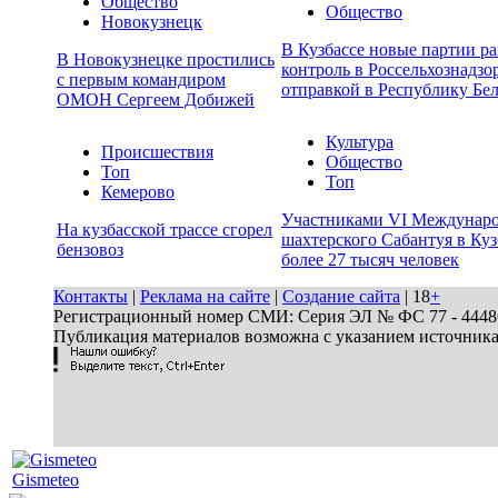
Общество
Общество
Новокузнецк
В Кузбассе новые партии р
В Новокузнецке простились
контроль в Россельхознадзо
с первым командиром
отправкой в Республику Бе
ОМОН Сергеем Добижей
Культура
Происшествия
Общество
Топ
Топ
Кемерово
Участниками VI Междунар
На кузбасской трассе сгорел
шахтерского Сабантуя в Куз
бензовоз
более 27 тысяч человек
Контакты
|
Реклама на сайте
|
Создание сайта
| 18
+
Регистрационный номер СМИ: Серия ЭЛ № ФС 77 - 44486 
Публикация материалов возможна с указанием источник
Gismeteo