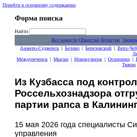
Перейти к основному содержанию
Форма поиска
Найти
Все новости
Общество
Культура
Эконо
Анжеро-Судженск
|
Белово
|
Березовский
|
Верх-Чеб
Л
Междуреченск
|
Мыски
|
Новокузнецк
|
Осинники
|
Тяжин
Из Кузбасса под контро
Россельхознадзора отг
партии рапса в Калинин
15 мая 2026 года специалисты С
управления Росс