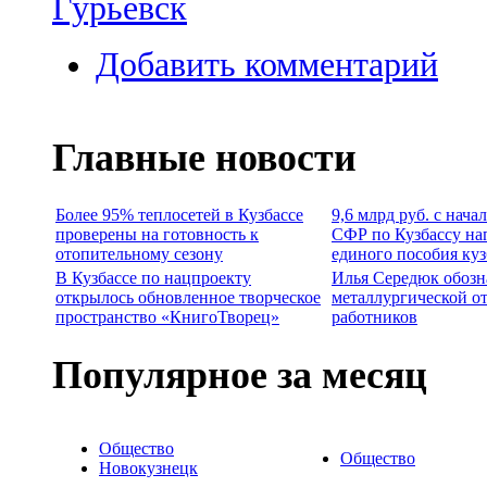
Гурьевск
Добавить комментарий
Главные новости
Более 95% теплосетей в Кузбассе
9,6 млрд руб. с нача
проверены на готовность к
СФР по Кузбассу на
отопительному сезону
единого пособия ку
В Кузбассе по нацпроекту
Илья Середюк обозн
открылось обновленное творческое
металлургической о
пространство «КнигоТворец»
работников
Популярное за месяц
Общество
Общество
Новокузнецк