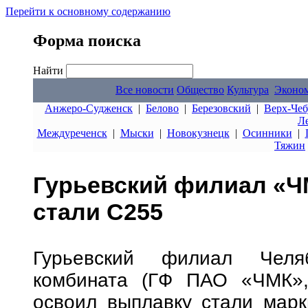
Перейти к основному содержанию
Форма поиска
Найти
Все новости
Общество
Культура
Эконо
Анжеро-Судженск
|
Белово
|
Березовский
|
Верх-Чеб
Л
Междуреченск
|
Мыски
|
Новокузнецк
|
Осинники
|
Тяжин
Гурьевский филиал «Ч
стали С255
Гурьевский филиал Челяби
комбината (ГФ ПАО «ЧМК»,
освоил выплавку стали марк