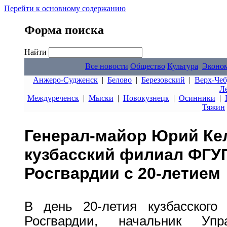
Перейти к основному содержанию
Форма поиска
Найти
Все новости
Общество
Культура
Эконо
Анжеро-Судженск
|
Белово
|
Березовский
|
Верх-Чеб
Л
Междуреченск
|
Мыски
|
Новокузнецк
|
Осинники
|
Тяжин
Генерал-майор Юрий Ке
кузбасский филиал ФГУ
Росгвардии с 20-летием
В день 20-летия кузбасског
Росгвардии, начальник Уп