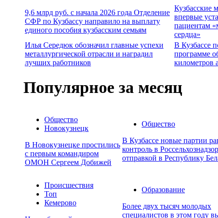
Кузбасские 
9,6 млрд руб. с начала 2026 года Отделение
впервые уст
СФР по Кузбассу направило на выплату
пациентам «
единого пособия кузбасским семьям
сердца»
Илья Середюк обозначил главные успехи
В Кузбассе п
металлургической отрасли и наградил
программе о
лучших работников
километров 
Популярное за месяц
Общество
Общество
Новокузнецк
В Кузбассе новые партии р
В Новокузнецке простились
контроль в Россельхознадзор
с первым командиром
отправкой в Республику Бел
ОМОН Сергеем Добижей
Происшествия
Образование
Топ
Кемерово
Более двух тысяч молодых
специалистов в этом году в