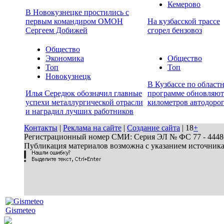
Кемерово
В Новокузнецке простились с
первым командиром ОМОН
На кузбасской трассе
Сергеем Добижей
сгорел бензовоз
Общество
Экономика
Общество
Топ
Топ
Новокузнецк
В Кузбассе по област
Илья Середюк обозначил главные
программе обновляют
успехи металлургической отрасли
километров автодоро
и наградил лучших работников
Контакты
|
Реклама на сайте
|
Создание сайта
| 18
+
Регистрационный номер СМИ: Серия ЭЛ № ФС 77 - 44486 
Публикация материалов возможна с указанием источник
Gismeteo