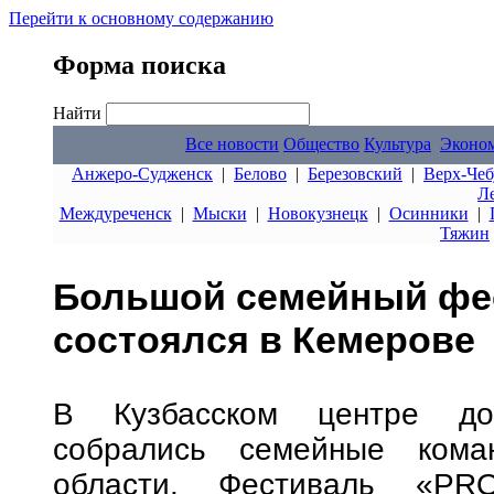
Перейти к основному содержанию
Форма поиска
Найти
Все новости
Общество
Культура
Эконо
Анжеро-Судженск
|
Белово
|
Березовский
|
Верх-Чеб
Л
Междуреченск
|
Мыски
|
Новокузнецк
|
Осинники
|
Тяжин
Большой семейный фе
состоялся в Кемерове
В Кузбасском центре доп
собрались семейные кома
области. Фестиваль «PR