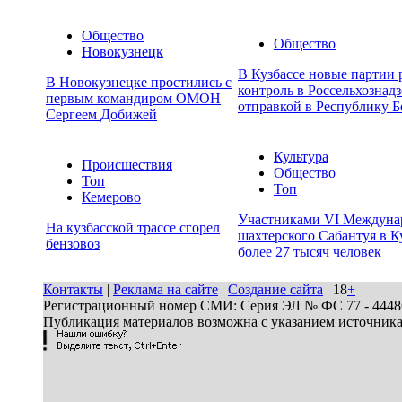
Общество
Общество
Новокузнецк
В Кузбассе новые партии
В Новокузнецке простились с
контроль в Россельхознадз
первым командиром ОМОН
отправкой в Республику Б
Сергеем Добижей
Культура
Происшествия
Общество
Топ
Топ
Кемерово
Участниками VI Междуна
На кузбасской трассе сгорел
шахтерского Сабантуя в К
бензовоз
более 27 тысяч человек
Контакты
|
Реклама на сайте
|
Создание сайта
| 18
+
Регистрационный номер СМИ: Серия ЭЛ № ФС 77 - 44486 
Публикация материалов возможна с указанием источник