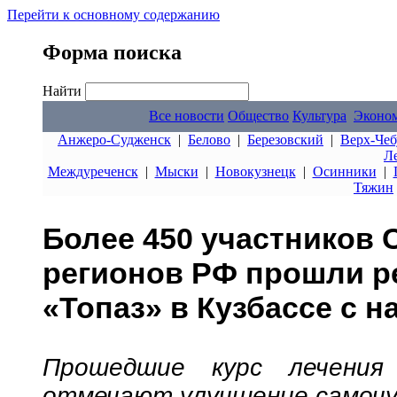
Перейти к основному содержанию
Форма поиска
Найти
Все новости
Общество
Культура
Эконо
Анжеро-Судженск
|
Белово
|
Березовский
|
Верх-Чеб
Л
Междуреченск
|
Мыски
|
Новокузнецк
|
Осинники
|
Тяжин
Более 450 участников 
регионов РФ прошли р
«Топаз» в Кузбассе с н
Прошедшие курс лечени
отмечают улучшение самочу