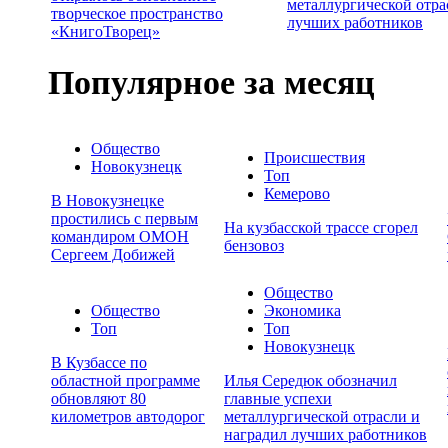
металлургической отра
творческое пространство
лучших работников
«КнигоТворец»
Популярное за месяц
Общество
Происшествия
Новокузнецк
Топ
Кемерово
В Новокузнецке
простились с первым
На кузбасской трассе сгорел
командиром ОМОН
бензовоз
Сергеем Добижей
Общество
Общество
Экономика
Топ
Топ
Новокузнецк
В Кузбассе по
областной программе
Илья Середюк обозначил
обновляют 80
главные успехи
километров автодорог
металлургической отрасли и
наградил лучших работников