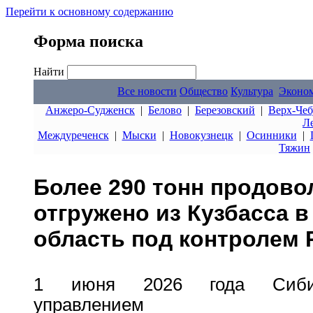
Перейти к основному содержанию
Форма поиска
Найти
Все новости
Общество
Культура
Эконо
Анжеро-Судженск
|
Белово
|
Березовский
|
Верх-Чеб
Л
Междуреченск
|
Мыски
|
Новокузнецк
|
Осинники
|
Тяжин
Более 290 тонн продов
отгружено из Кузбасса 
область под контролем 
1 июня 2026 года Сибир
управлением Рос