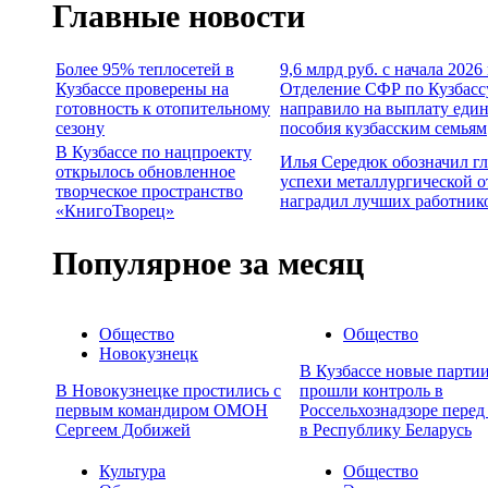
Главные новости
Более 95% теплосетей в
9,6 млрд руб. с начала 2026
Кузбассе проверены на
Отделение СФР по Кузбасс
готовность к отопительному
направило на выплату еди
сезону
пособия кузбасским семьям
В Кузбассе по нацпроекту
Илья Середюк обозначил г
открылось обновленное
успехи металлургической о
творческое пространство
наградил лучших работник
«КнигоТворец»
Популярное за месяц
Общество
Общество
Новокузнецк
В Кузбассе новые партии
В Новокузнецке простились с
прошли контроль в
первым командиром ОМОН
Россельхознадзоре перед
Сергеем Добижей
в Республику Беларусь
Культура
Общество