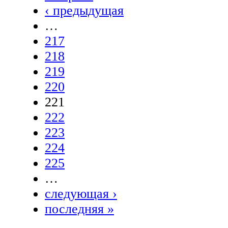
‹ предыдущая
…
217
218
219
220
221
222
223
224
225
…
следующая ›
последняя »