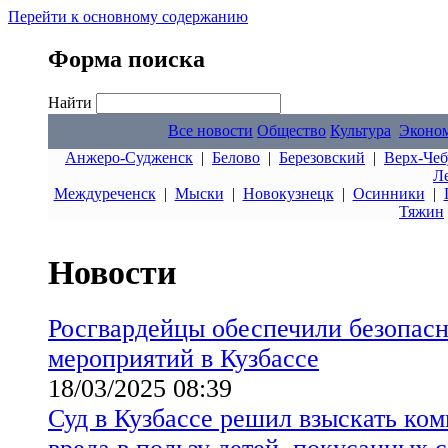
Перейти к основному содержанию
Форма поиска
Найти
Все новости
Общество
Культура
Эконо
Анжеро-Судженск
|
Белово
|
Березовский
|
Верх-Чеб
Л
Междуреченск
|
Мыски
|
Новокузнецк
|
Осинники
|
Тяжин
Новости
Росгвардейцы обеспечили безопас
мероприятий в Кузбассе
18/03/2025 08:39
Суд в Кузбассе решил взыскать ко