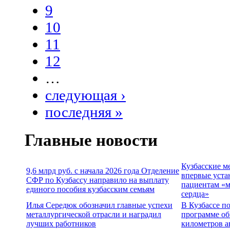
9
10
11
12
…
следующая ›
последняя »
Главные новости
Кузбасские м
9,6 млрд руб. с начала 2026 года Отделение
впервые уста
СФР по Кузбассу направило на выплату
пациентам «м
единого пособия кузбасским семьям
сердца»
Илья Середюк обозначил главные успехи
В Кузбассе п
металлургической отрасли и наградил
программе об
лучших работников
километров а