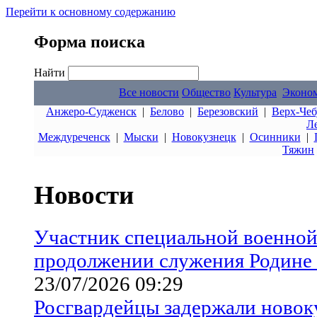
Перейти к основному содержанию
Форма поиска
Найти
Все новости
Общество
Культура
Эконо
Анжеро-Судженск
|
Белово
|
Березовский
|
Верх-Чеб
Л
Междуреченск
|
Мыски
|
Новокузнецк
|
Осинники
|
Тяжин
Новости
Участник специальной военной
продолжении служения Родине 
23/07/2026 09:29
Росгвардейцы задержали новок