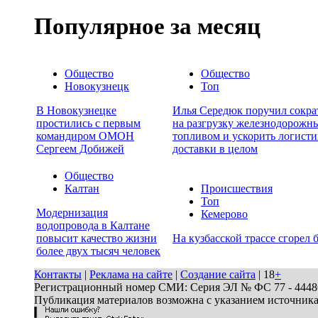
Популярное за месяц
Общество
Общество
Новокузнецк
Топ
В Новокузнецке
Илья Середюк поручил сокра
простились с первым
на разгрузку железнодорожны
командиром ОМОН
топливом и ускорить логисти
Сергеем Добижей
доставки в целом
Общество
Калтан
Происшествия
Топ
Модернизация
Кемерово
водопровода в Калтане
повысит качество жизни
На кузбасской трассе сгорел 
более двух тысяч человек
Контакты
|
Реклама на сайте
|
Создание сайта
| 18
+
Регистрационный номер СМИ: Серия ЭЛ № ФС 77 - 44486 
Публикация материалов возможна с указанием источник