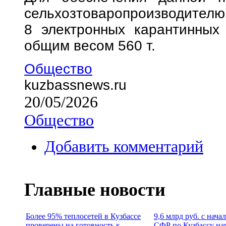
сельхозтоваропроизво
8 электронных карантинных
общим весом 560 т.
Общество
kuzbassnews.ru
20/05/2026
Общество
Добавить комментарий
Главные новости
Более 95% теплосетей в Кузбассе
9,6 млрд руб. с нача
проверены на готовность к
СФР по Кузбассу на