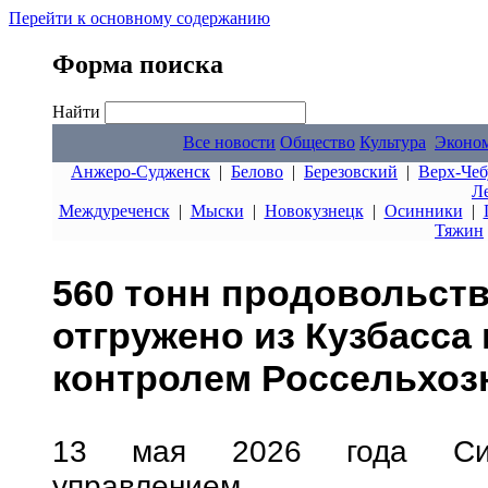
Перейти к основному содержанию
Форма поиска
Найти
Все новости
Общество
Культура
Эконо
Анжеро-Судженск
|
Белово
|
Березовский
|
Верх-Чеб
Л
Междуреченск
|
Мыски
|
Новокузнецк
|
Осинники
|
Тяжин
560 тонн продовольст
отгружено из Кузбасса
контролем Россельхоз
13 мая 2026 года Сиби
управлением Ро