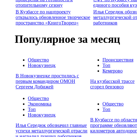
отопительному сезону
единого пособия ку
В Кузбассе по нацпроекту
Илья Середюк обозн
открылось обновленное творческое
металлургической о
пространство «КнигоТворец»
работников
Популярное за месяц
Общество
Происшествия
Новокузнецк
Топ
Кемерово
В Новокузнецке простились с
первым командиром ОМОН
На кузбасской трассе
Сергеем Добижей
сгорел бензовоз
Общество
Экономика
Общество
Топ
Топ
Новокузнецк
В Кузбассе по област
Илья Середюк обозначил главные
программе обновляют
успехи металлургической отрасли
километров автодоро
и наградил лучших работников