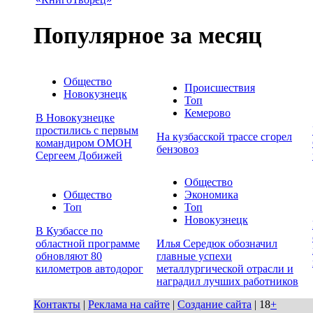
Популярное за месяц
Общество
Происшествия
Новокузнецк
Топ
Кемерово
В Новокузнецке
простились с первым
На кузбасской трассе сгорел
командиром ОМОН
бензовоз
Сергеем Добижей
Общество
Общество
Экономика
Топ
Топ
Новокузнецк
В Кузбассе по
областной программе
Илья Середюк обозначил
обновляют 80
главные успехи
километров автодорог
металлургической отрасли и
наградил лучших работников
Контакты
|
Реклама на сайте
|
Создание сайта
| 18
+