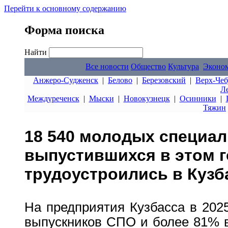
Перейти к основному содержанию
Форма поиска
Найти
Все новости
Общество
Культура
Эконо
Анжеро-Судженск
|
Белово
|
Березовский
|
Верх-Чеб
Л
Междуреченск
|
Мыски
|
Новокузнецк
|
Осинники
|
Тяжин
18 540 молодых специал
выпустившихся в этом г
трудоустроились в Кузб
На предприятия Кузбасса в 202
выпускников СПО и более 81% в