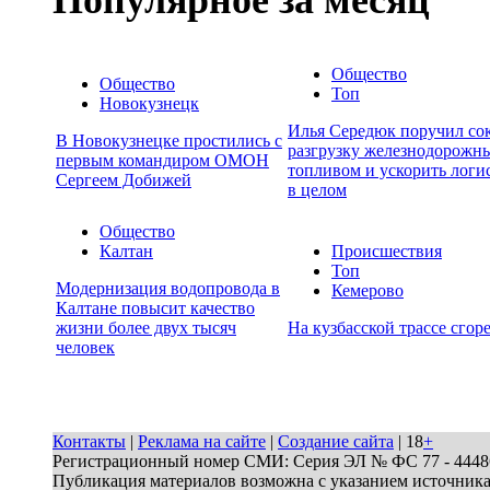
Общество
Общество
Топ
Новокузнецк
Илья Середюк поручил сок
В Новокузнецке простились с
разгрузку железнодорожны
первым командиром ОМОН
топливом и ускорить логи
Сергеем Добижей
в целом
Общество
Калтан
Происшествия
Топ
Модернизация водопровода в
Кемерово
Калтане повысит качество
жизни более двух тысяч
На кузбасской трассе сгор
человек
Контакты
|
Реклама на сайте
|
Создание сайта
| 18
+
Регистрационный номер СМИ: Серия ЭЛ № ФС 77 - 44486 
Публикация материалов возможна с указанием источник