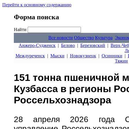
Перейти к основному содержанию
Форма поиска
Найти
Все новости
Общество
Культура
Эконо
Анжеро-Судженск
|
Белово
|
Березовский
|
Верх-Чеб
Л
Междуреченск
|
Мыски
|
Новокузнецк
|
Осинники
|
Тяжин
151 тонна пшеничной м
Кузбасса в регионы Ро
Россельхознадзора
28 апреля 2026 года Си
управление Россельхознадзо