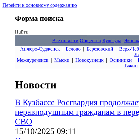
Перейти к основному содержанию
Форма поиска
Найти
Все новости
Общество
Культура
Эконо
Анжеро-Судженск
|
Белово
|
Березовский
|
Верх-Чеб
Л
Междуреченск
|
Мыски
|
Новокузнецк
|
Осинники
|
Тяжин
Новости
В Кузбассе Росгвардия продолжае
неравнодушным гражданам в пере
СВО
15/10/2025 09:11