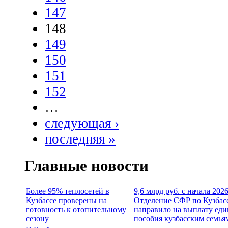
147
148
149
150
151
152
…
следующая ›
последняя »
Главные новости
Более 95% теплосетей в
9,6 млрд руб. с начала 202
Кузбассе проверены на
Отделение СФР по Кузбас
готовность к отопительному
направило на выплату еди
сезону
пособия кузбасским семья