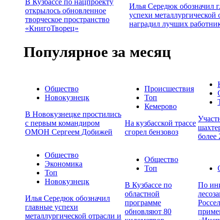
В Кузбассе по нацпроекту
Илья Середюк обозначил 
открылось обновленное
успехи металлургической 
творческое пространство
наградил лучших работни
«КнигоТворец»
Популярное за месяц
Общество
Происшествия
Новокузнецк
Топ
Кемерово
В Новокузнецке простились
Участ
с первым командиром
На кузбасской трассе
шахтер
ОМОН Сергеем Добижей
сгорел бензовоз
более 
Общество
Общество
Экономика
Топ
Топ
Новокузнецк
В Кузбассе по
По ин
областной
лесоза
Илья Середюк обозначил
программе
Россел
главные успехи
обновляют 80
приме
металлургической отрасли и