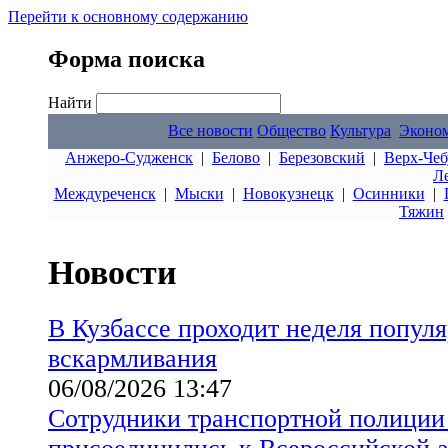
Перейти к основному содержанию
Форма поиска
Найти
Все новости
Общество
Культура
Эконо
Анжеро-Судженск
|
Белово
|
Березовский
|
Верх-Чеб
Л
Междуреченск
|
Мыски
|
Новокузнецк
|
Осинники
|
Тяжин
Новости
В Кузбассе проходит неделя попул
вскармливания
06/08/2026 13:47
Сотрудники транспортной полиции