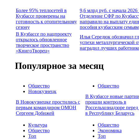
Более 95% теплосетей в
9,6 млрд руб. с начала 2026
Кузбассе проверены на
Отделение СФР по Кузбасс
готовность к отопительному
направило на выплату еди
сезону
пособия кузбасским семьям
В Кузбассе по нацпроекту
Илья Середюк обозначил г
открылось обновленное
успехи металлургической о
творческое пространство
наградил лучших работник
«КнигоТворец»
Популярное за месяц
Общество
Общество
Новокузнецк
В Кузбассе новые партии
В Новокузнецке простились с
прошли контроль в
первым командиром ОМОН
Россельхознадзоре перед
Сергеем Добижей
в Республику Беларусь
Культура
Общество
Общество
Экономика
Топ
Топ