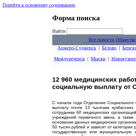
Перейти к основному содержанию
Форма поиска
Найти
Все новости
Обществ
Анжеро-Судженск
|
Белово
|
Берез
Междуреченск
|
Мыски
|
Новокузне
12 960 медицинских рабо
социальную выплату от 
С начала года Отделение Социального
выплату почти 13 тысячам кузбасски
сотрудники 60 медицинских организаций
учреждений первичного звена, а такж
основании данных медицинских организац
50 тысяч рублей и зависит от категории
государственную или муниципальную 