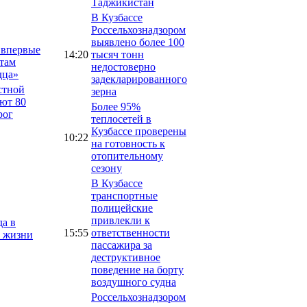
Таджикистан
В Кузбассе
Россельхознадзором
выявлено более 100
 впервые
14:20
тысяч тонн
там
недостоверно
дца»
задекларированного
стной
зерна
ют 80
Более 95%
рог
теплосетей в
Кузбассе проверены
10:22
на готовность к
отопительному
сезону
В Кузбассе
транспортные
полицейские
привлекли к
а в
15:55
ответственности
о жизни
пассажира за
деструктивное
поведение на борту
воздушного судна
Россельхознадзором