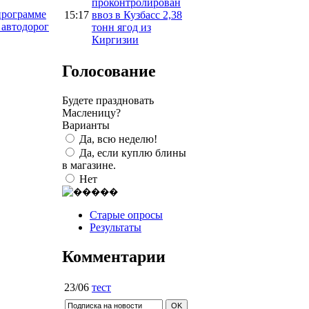
проконтролирован
программе
15:17
ввоз в Кузбасс 2,38
 автодорог
тонн ягод из
Киргизии
Голосование
Будете праздновать
Масленицу?
Варианты
Да, всю неделю!
Да, если куплю блины
в магазине.
Нет
Старые опросы
Результаты
Комментарии
23/06
тест