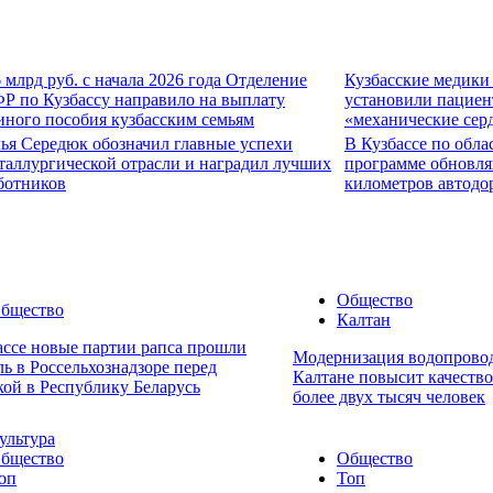
6 млрд руб. с начала 2026 года Отделение
Кузбасские медики
Р по Кузбассу направило на выплату
установили пациен
иного пособия кузбасским семьям
«механические сер
ья Середюк обозначил главные успехи
В Кузбассе по обла
таллургической отрасли и наградил лучших
программе обновля
ботников
километров автодо
Общество
бщество
Калтан
ассе новые партии рапса прошли
Модернизация водопровод
ль в Россельхознадзоре перед
Калтане повысит качеств
кой в Республику Беларусь
более двух тысяч человек
ультура
бщество
Общество
оп
Топ