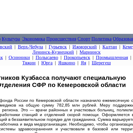
о
Культура
Экономика
Происшествия
Спорт
Политика
Образова
овский
|
Верх-Чебула
|
Гурьевск
|
Ижморский
|
Калтан
|
Кеме
Ленинск-Кузнецкий
|
Мариинск
цк
|
Осинники
|
Полысаево
|
Прокопьевск
|
Промышленная
Тяжин
|
Юрга
|
Яшкино
|
Яя
|
Шерегеш
тников Кузбасса получают специальную
Отделения СФР по Кемеровской области
 фонда России по Кемеровской области назначило ежемесячную 
х медиков на общую сумму 782,85 млн рублей. Меру поддержк
 региона. Это — врачи районных и участковых больниц, поликли
е работники станций и отделений скорой помощи. Оформляется 
ий в беззаявительном порядке для гражданина. Сумма варьируетс
 работника и вида медорганизации. Необходимо, чтобы организаци
системы здравоохранения и участвовали в базовой или терри