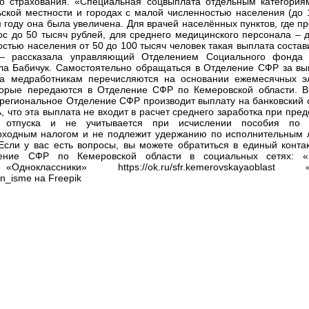
го страхования. «Специальная соцвыплата отдельным категория
ской местности и городах с малой численностью населения (до 
 году она была увеличена. Для врачей населённых пунктов, где п
ос до 50 тысяч рублей, для среднего медицинского персонала – 
остью населения от 50 до 100 тысяч человек такая выплата состав
, – рассказала управляющий Отделением Социального фонда
ла Бабичук. Самостоятельно обращаться в Отделение СФР за вы
ва медработникам перечисляются на основании ежемесячных э
оторые передаются в Отделение СФР по Кемеровской области. В
 региональное Отделение СФР производит выплату на банковский 
, что эта выплата не входит в расчет среднего заработка при пре
го отпуска и не учитывается при исчислении пособия по 
доходным налогом и не подлежит удержанию по исполнительным л
 Если у вас есть вопросы, вы можете обратиться в единый конта
ление СФР по Кемеровской области в социальных сетях: «В
ast «Одноклассники» https://ok.ru/sfr.kemerovskayaoblast 
nn_isme на Freepik