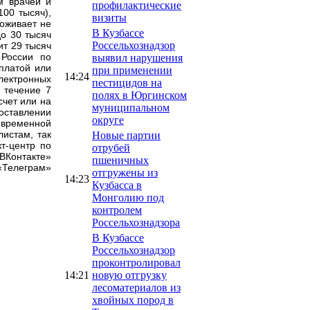
м врачей и
профилактические
100 тысяч),
визиты
роживает не
В Кузбассе
до 30 тысяч
Россельхознадзор
ит 29 тысяч
 России по
выявил нарушения
платой или
при применении
14:24
лектронных
пестицидов на
 течение 7
полях в Юргинском
счет или на
муниципальном
доставлении
округе
временной
истам, так
Новые партии
кт-центр по
отрубей
Контакте»
пшеничных
«Телеграм»
отгружены из
14:23
Кузбасса в
Монголию под
контролем
Россельхознадзора
В Кузбассе
Россельхознадзор
проконтролировал
14:21
новую отгрузку
лесоматериалов из
хвойных пород в