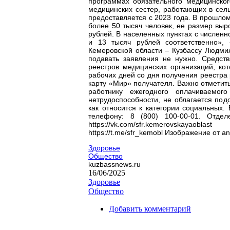
программах обязательного медицинско
медицинских сестер, работающих в сель
предоставляется с 2023 года. В прошлом
более 50 тысяч человек, ее размер выр
рублей. В населенных пунктах с численн
и 13 тысяч рублей соответственно»
Кемеровской области – Кузбассу Людми
подавать заявления не нужно. Средст
реестров медицинских организаций, к
рабочих дней со дня получения реестра
карту «Мир» получателя. Важно отметить
работнику ежегодного оплачиваемо
нетрудоспособности, не облагается по
как относится к категории социальных.
телефону: 8 (800) 100-00-01. Отде
https://vk.com/sfr.kemerovskayaobl
https://t.me/sfr_kemobl Изображение от a
Здоровье
Общество
kuzbassnews.ru
16/06/2025
Здоровье
Общество
Добавить комментарий