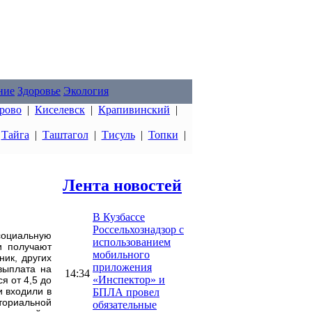
ние
Здоровье
Экология
рово
|
Киселевск
|
Крапивинский
|
|
Тайга
|
Таштагол
|
Тисуль
|
Топки
|
Лента новостей
В Кузбассе
Россельхознадзор с
социальную
использованием
и получают
мобильного
ник, других
приложения
выплата на
14:34
«Инспектор» и
я от 4,5 до
и входили в
БПЛА провел
ториальной
обязательные