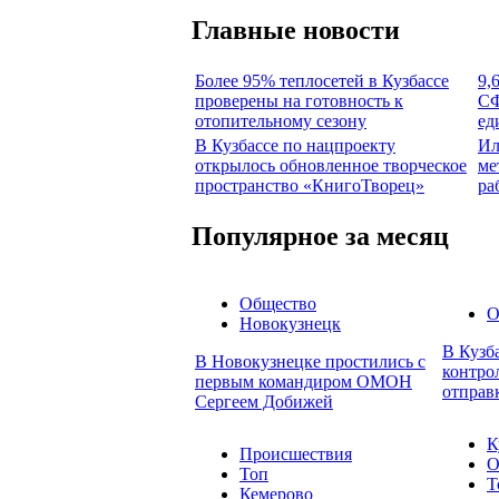
Главные новости
Более 95% теплосетей в Кузбассе
9,
проверены на готовность к
СФ
отопительному сезону
ед
В Кузбассе по нацпроекту
Ил
открылось обновленное творческое
ме
пространство «КнигоТворец»
ра
Популярное за месяц
Общество
О
Новокузнецк
В Кузб
В Новокузнецке простились с
контро
первым командиром ОМОН
отправ
Сергеем Добижей
К
Происшествия
О
Топ
Т
Кемерово