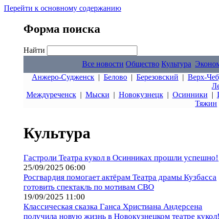
Перейти к основному содержанию
Форма поиска
Найти
Все новости
Общество
Культура
Эконо
Анжеро-Судженск
|
Белово
|
Березовский
|
Верх-Чеб
Л
Междуреченск
|
Мыски
|
Новокузнецк
|
Осинники
|
Тяжин
Культура
Гастроли Театра кукол в Осинниках прошли успешно!
25/09/2025 06:00
Росгвардия помогает актёрам Театра драмы Кузбасcа
готовить спектакль по мотивам СВО
19/09/2025 11:00
Классическая сказка Ганса Христиана Андерсена
получила новую жизнь в Новокузнецком театре кукол