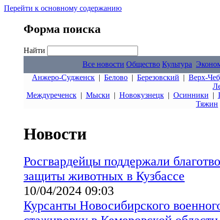
Перейти к основному содержанию
Форма поиска
Найти
Все новости
Общество
Культура
Эконо
Анжеро-Судженск
|
Белово
|
Березовский
|
Верх-Чеб
Л
Междуреченск
|
Мыски
|
Новокузнецк
|
Осинники
|
Тяжин
Новости
Росгвардейцы поддержали благотв
защиты животных в Кузбассе
10/04/2024 09:03
Курсанты Новосибирского военног