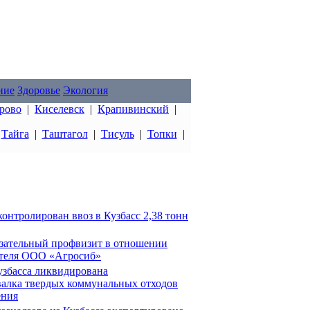
ние
Здоровье
Экология
рово
|
Киселевск
|
Крапивинский
|
|
Тайга
|
Таштагол
|
Тисуль
|
Топки
|
онтролирован ввоз в Кузбасс 2,38 тонн
язательный профвизит в отношении
ителя ООО «Агросиб»
узбасса ликвидирована
валка твердых коммунальных отходов
ения