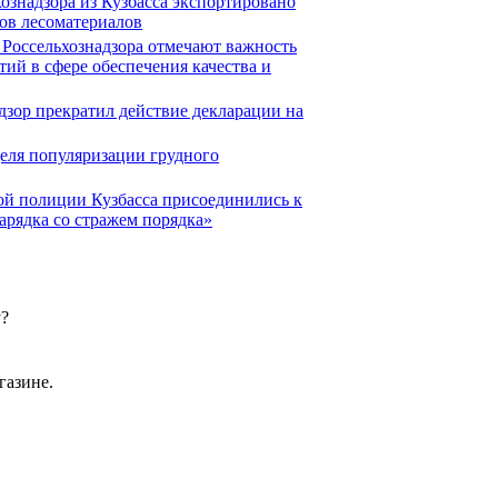
ознадзора из Кузбасса экспортировано
ров лесоматериалов
 Россельхознадзора отмечают важность
ий в сфере обеспечения качества и
дзор прекратил действие декларации на
деля популяризации грудного
й полиции Кузбасса присоединились к
арядка со стражем порядка»
у?
газине.