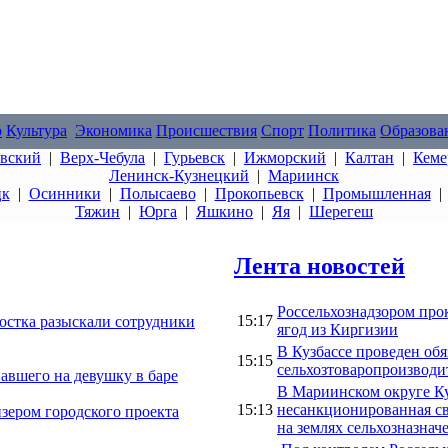
о
Культура
Экономика
Происшествия
Спорт
Политика
Образова
овский
|
Верх-Чебула
|
Гурьевск
|
Ижморский
|
Калтан
|
Кеме
Ленинск-Кузнецкий
|
Мариинск
цк
|
Осинники
|
Полысаево
|
Прокопьевск
|
Промышленная
Тяжин
|
Юрга
|
Яшкино
|
Яя
|
Шерегеш
Лента новостей
Россельхознадзором прок
15:17
стка разыскали сотрудники
ягод из Киргизии
В Кузбассе проведен об
15:15
сельхозтоваропроизвод
авшего на девушку в баре
В Мариинском округе К
15:13
несанкционированная с
зером городского проекта
на землях сельхозназнач