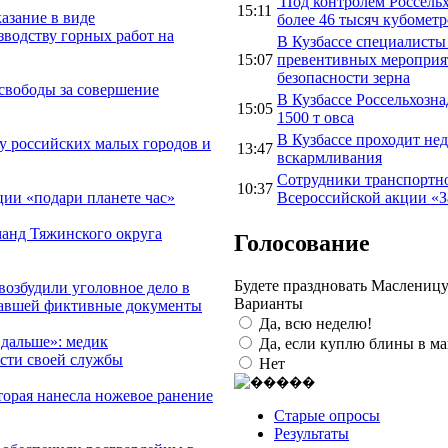
Под контролем Россельх
15:11
азание в виде
более 46 тысяч кубомет
зводству горных работ на
В Кузбассе специалисты
15:07
превентивных мероприят
безопасности зерна
 свободы за совершение
В Кузбассе Россельхозна
15:05
1500 т овса
В Кузбассе проходит не
 российских малых городов и
13:47
вскармливания
Сотрудники транспортно
10:37
Всероссийской акции «З
ии «подари планете час»
анд Тяжинского округа
Голосование
Будете праздновать Маслениц
возбудили уголовное дело в
Варианты
вавшей фиктивные документы
Да, всю неделю!
 дальше»: медик
Да, если куплю блины в ма
ости своей службы
Нет
торая нанесла ножевое ранение
Старые опросы
Результаты