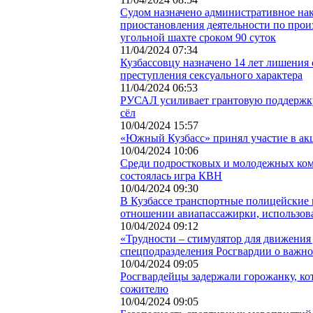
Судом назначено административное нак
приостановления деятельности по прои
угольной шахте сроком 90 суток
11/04/2024 07:34
Кузбассовцу назначено 14 лет лишения
преступления сексуального характера
11/04/2024 06:53
РУСАЛ усиливает грантовую поддержку
сёл
10/04/2024 15:57
«Южный Кузбасс» принял участие в акц
10/04/2024 10:06
Среди подростковых и молодежных ком
состоялась игра КВН
10/04/2024 09:30
В Кузбассе транспортные полицейские 
отношении авиапассажирки, использо
10/04/2024 09:12
«Трудности – стимулятор для движения
спецподразделения Росгвардии о важн
10/04/2024 09:05
Росгвардейцы задержали горожанку, ко
сожителю
10/04/2024 09:05