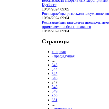
Безопасность спортивных мероприятий
Кузбассе
10/04/2024 09:05
Росгвардейцы разыскали злоумышленни
10/04/2024 09:04
Росгвардейцы задержали предполагаемо
приятелями избил прохожего
10/04/2024 09:04
Страницы
« первая
‹ предыдущая
…
343
344
345
346
347
348
349
350
351
…
следующая ›