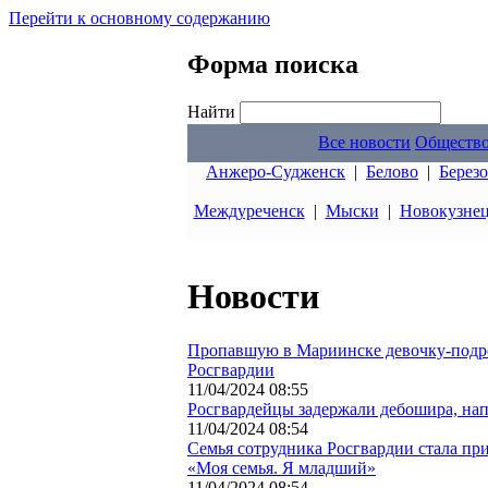
Перейти к основному содержанию
Форма поиска
Найти
Все новости
Обществ
Анжеро-Судженск
|
Белово
|
Берез
Междуреченск
|
Мыски
|
Новокузне
Новости
Пропавшую в Мариинске девочку-подро
Росгвардии
11/04/2024 08:55
Росгвардейцы задержали дебошира, нап
11/04/2024 08:54
Семья сотрудника Росгвардии стала при
«Моя семья. Я младший»
11/04/2024 08:54