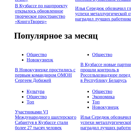
В Кузбассе по нацпроекту
Илья Середюк обозначил г
открылось обновленное
успехи металлургической о
творческое пространство
наградил лучших работник
«КнигоТворец»
Популярное за месяц
Общество
Общество
Новокузнецк
В Кузбассе новые партии
В Новокузнецке простились с
прошли контроль в
первым командиром ОМОН
Россельхознадзоре перед
Сергеем Добижей
в Республику Беларусь
Культура
Общество
Общество
Экономика
Топ
Топ
Новокузнецк
Участниками VI
Международного шахтерского
Илья Середюк обозначил
Сабантуя в Кузбассе стали
успехи металлургической
более 27 тысяч человек
наградил лучших работн