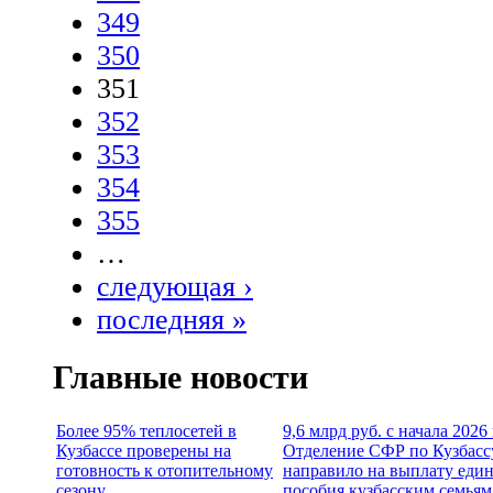
349
350
351
352
353
354
355
…
следующая ›
последняя »
Главные новости
Более 95% теплосетей в
9,6 млрд руб. с начала 2026
Кузбассе проверены на
Отделение СФР по Кузбасс
готовность к отопительному
направило на выплату еди
сезону
пособия кузбасским семьям