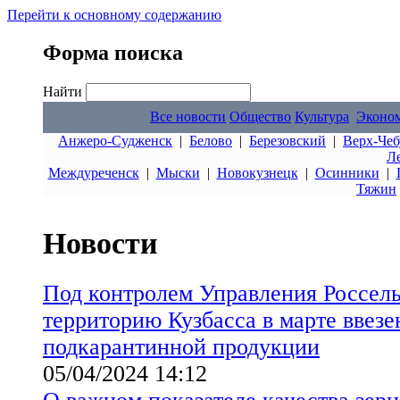
Перейти к основному содержанию
Форма поиска
Найти
Все новости
Общество
Культура
Эконо
Анжеро-Судженск
|
Белово
|
Березовский
|
Верх-Чеб
Л
Междуреченск
|
Мыски
|
Новокузнецк
|
Осинники
|
Тяжин
Новости
Под контролем Управления Россель
территорию Кузбасса в марте ввезе
подкарантинной продукции
05/04/2024 14:12