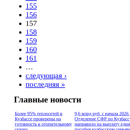
155
156
157
158
159
160
161
…
следующая ›
последняя »
Главные новости
Более 95% теплосетей в
9,6 млрд руб. с начала 2026
Кузбассе проверены на
Отделение СФР по Кузбасс
готовность к отопительному
направило на выплату еди
сезону
пособия кузбасским семьям