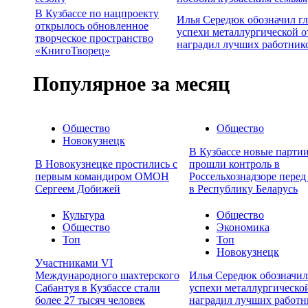
В Кузбассе по нацпроекту
Илья Середюк обозначил г
открылось обновленное
успехи металлургической о
творческое пространство
наградил лучших работник
«КнигоТворец»
Популярное за месяц
Общество
Общество
Новокузнецк
В Кузбассе новые партии
В Новокузнецке простились с
прошли контроль в
первым командиром ОМОН
Россельхознадзоре перед
Сергеем Добижей
в Республику Беларусь
Культура
Общество
Общество
Экономика
Топ
Топ
Новокузнецк
Участниками VI
Международного шахтерского
Илья Середюк обозначил
Сабантуя в Кузбассе стали
успехи металлургической
более 27 тысяч человек
наградил лучших работн