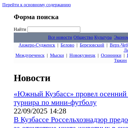
Перейти к основному содержанию
Форма поиска
Найти
Все новости
Общество
Культура
Эконо
Анжеро-Судженск
|
Белово
|
Березовский
|
Верх-Чеб
Л
Междуреченск
|
Мыски
|
Новокузнецк
|
Осинники
|
Тяжин
Новости
«Южный Кузбасс» провел осенний 
турнира по мини-футболу
22/09/2025 14:28
В Кузбассе Россельхознадзор пред