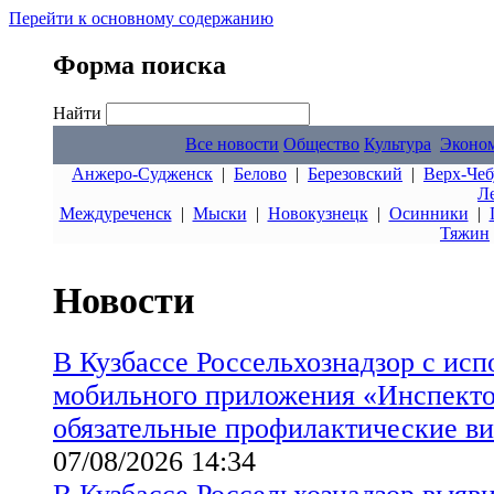
Перейти к основному содержанию
Форма поиска
Найти
Все новости
Общество
Культура
Эконо
Анжеро-Судженск
|
Белово
|
Березовский
|
Верх-Чеб
Л
Междуреченск
|
Мыски
|
Новокузнецк
|
Осинники
|
Тяжин
Новости
В Кузбассе Россельхознадзор с ис
мобильного приложения «Инспект
обязательные профилактические в
07/08/2026 14:34