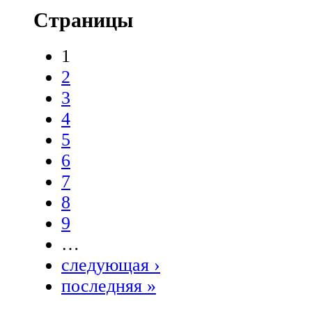
Страницы
1
2
3
4
5
6
7
8
9
…
следующая ›
последняя »