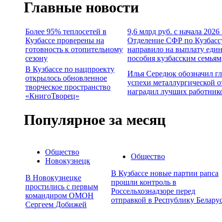
Главные новости
Более 95% теплосетей в
9,6 млрд руб. с начала 2026
Кузбассе проверены на
Отделение СФР по Кузбасс
готовность к отопительному
направило на выплату еди
сезону
пособия кузбасским семьям
В Кузбассе по нацпроекту
Илья Середюк обозначил г
открылось обновленное
успехи металлургической о
творческое пространство
наградил лучших работник
«КнигоТворец»
Популярное за месяц
Общество
Общество
Новокузнецк
В Кузбассе новые партии рапса
В Новокузнецке
прошли контроль в
простились с первым
Россельхознадзоре перед
командиром ОМОН
отправкой в Республику Белару
Сергеем Добижей