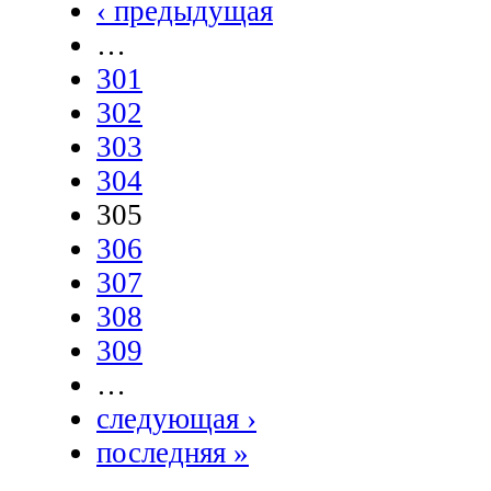
‹ предыдущая
…
301
302
303
304
305
306
307
308
309
…
следующая ›
последняя »