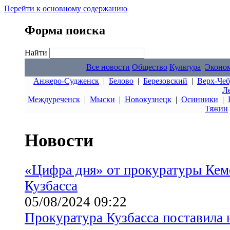
Перейти к основному содержанию
Форма поиска
Найти
Все новости
Общество
Культура
Эконо
Анжеро-Судженск
|
Белово
|
Березовский
|
Верх-Чеб
Л
Междуреченск
|
Мыски
|
Новокузнецк
|
Осинники
|
Тяжин
Новости
«Цифра дня» от прокуратуры Кеме
Кузбасса
05/08/2024 09:22
Прокуратура Кузбасса поставила 