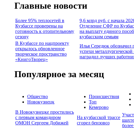
Главные новости
Более 95% теплосетей в
9,6 млрд руб. с начала 202
Кузбассе проверены на
Отделение СФР по Кузбас
готовность к отопительному
на выплату единого посо
сезону
кузбасским семьям
В Кузбассе по нацпроекту
Илья Середюк обозначил 
открылось обновленное
успехи металлургической 
творческое пространство
наградил лучших работни
«КнигоТворец»
Популярное за месяц
Общество
Происшествия
Новокузнецк
Топ
Кемерово
В Новокузнецке простились
Учас
с первым командиром
На кузбасской трассе
шахте
ОМОН Сергеем Добижей
сгорел бензовоз
более