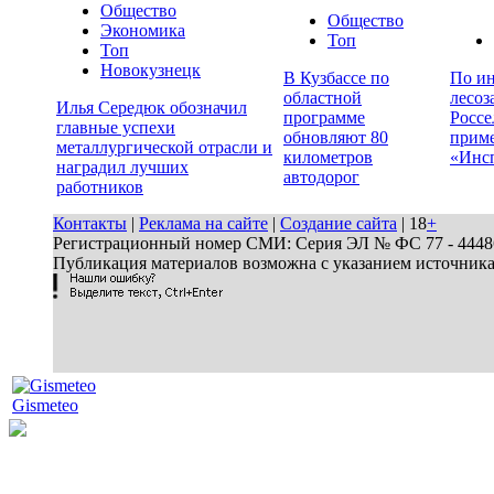
Общество
Общество
Экономика
Топ
Топ
Новокузнецк
В Кузбассе по
По ин
областной
лесоз
Илья Середюк обозначил
программе
Россе
главные успехи
обновляют 80
прим
металлургической отрасли и
километров
«Инс
наградил лучших
автодорог
работников
Контакты
|
Реклама на сайте
|
Создание сайта
| 18
+
Регистрационный номер СМИ: Серия ЭЛ № ФС 77 - 44486 
Публикация материалов возможна с указанием источник
Gismeteo