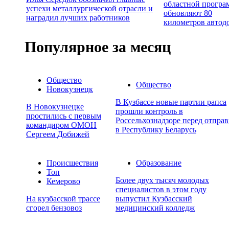
областной програ
успехи металлургической отрасли и
обновляют 80
наградил лучших работников
километров автод
Популярное за месяц
Общество
Общество
Новокузнецк
В Кузбассе новые партии рапса
В Новокузнецке
прошли контроль в
простились с первым
Россельхознадзоре перед отпра
командиром ОМОН
в Республику Беларусь
Сергеем Добижей
Происшествия
Образование
Топ
Более двух тысяч молодых
Кемерово
специалистов в этом году
На кузбасской трассе
выпустил Кузбасский
сгорел бензовоз
медицинский колледж