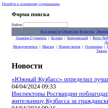
Перейти к основному содержанию
Форма поиска
Найти
Все новости
Общество
Культура
Эконо
Анжеро-Судженск
|
Белово
|
Березовский
|
Верх-Чеб
Л
Междуреченск
|
Мыски
|
Новокузнецк
|
Осинники
|
Тяжин
Новости
«Южный Кузбасс» определил лучш
04/04/2024 09:33
Инспекторы Росгвардии поблагод
жительницу Кузбасса за гражданск