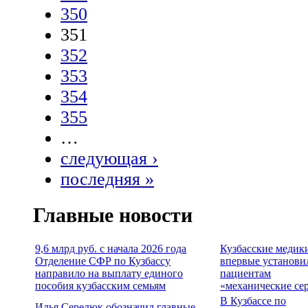
350
351
352
353
354
355
…
следующая ›
последняя »
Главные новости
9,6 млрд руб. с начала 2026 года
Кузбасские медик
Отделение СФР по Кузбассу
впервые установи
направило на выплату единого
пациентам
пособия кузбасским семьям
«механические се
В Кузбассе по
Илья Середюк обозначил главные