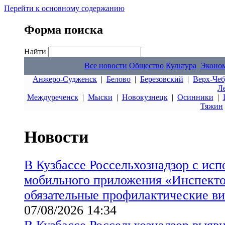
Перейти к основному содержанию
Форма поиска
Найти
Все новости
Общество
Культура
Эконо
Анжеро-Судженск
|
Белово
|
Березовский
|
Верх-Чеб
Л
Междуреченск
|
Мыски
|
Новокузнецк
|
Осинники
|
Тяжин
Новости
В Кузбассе Россельхознадзор с ис
мобильного приложения «Инспект
обязательные профилактические в
07/08/2026 14:34