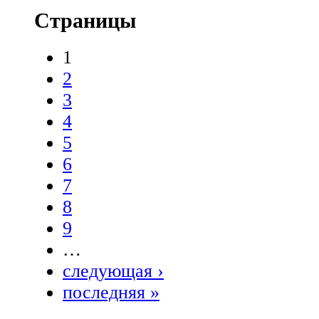
Страницы
1
2
3
4
5
6
7
8
9
…
следующая ›
последняя »