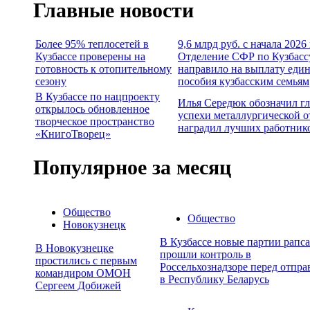
Главные новости
Более 95% теплосетей в
9,6 млрд руб. с начала 2026
Кузбассе проверены на
Отделение СФР по Кузбасс
готовность к отопительному
направило на выплату еди
сезону
пособия кузбасским семьям
В Кузбассе по нацпроекту
Илья Середюк обозначил г
открылось обновленное
успехи металлургической о
творческое пространство
наградил лучших работник
«КнигоТворец»
Популярное за месяц
Общество
Общество
Новокузнецк
В Кузбассе новые партии рапса
В Новокузнецке
прошли контроль в
простились с первым
Россельхознадзоре перед отпра
командиром ОМОН
в Республику Беларусь
Сергеем Добижей