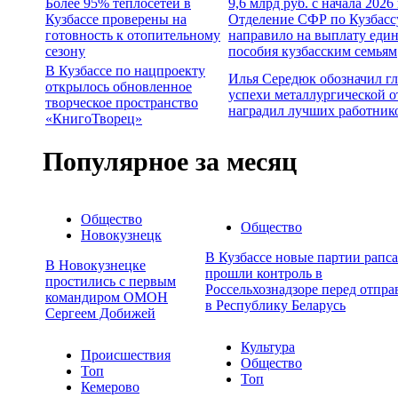
Более 95% теплосетей в
9,6 млрд руб. с начала 2026
Кузбассе проверены на
Отделение СФР по Кузбасс
готовность к отопительному
направило на выплату еди
сезону
пособия кузбасским семьям
В Кузбассе по нацпроекту
Илья Середюк обозначил г
открылось обновленное
успехи металлургической о
творческое пространство
наградил лучших работник
«КнигоТворец»
Популярное за месяц
Общество
Общество
Новокузнецк
В Кузбассе новые партии рапса
В Новокузнецке
прошли контроль в
простились с первым
Россельхознадзоре перед отпра
командиром ОМОН
в Республику Беларусь
Сергеем Добижей
Культура
Происшествия
Общество
Топ
Топ
Кемерово