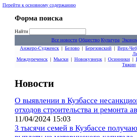
Перейти к основному содержанию
Форма поиска
Найти
Все новости
Общество
Культура
Эконо
Анжеро-Судженск
|
Белово
|
Березовский
|
Верх-Чеб
Л
Междуреченск
|
Мыски
|
Новокузнецк
|
Осинники
|
Тяжин
Новости
О выявлении в Кузбассе несанкци
отходов строительства и ремонта а
11/04/2024 15:03
3 тысячи семей в Кузбассе получа