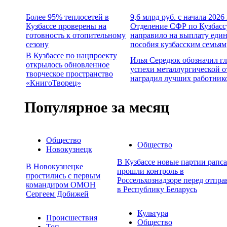
Более 95% теплосетей в
9,6 млрд руб. с начала 2026
Кузбассе проверены на
Отделение СФР по Кузбасс
готовность к отопительному
направило на выплату еди
сезону
пособия кузбасским семьям
В Кузбассе по нацпроекту
Илья Середюк обозначил г
открылось обновленное
успехи металлургической о
творческое пространство
наградил лучших работник
«КнигоТворец»
Популярное за месяц
Общество
Общество
Новокузнецк
В Кузбассе новые партии рапса
В Новокузнецке
прошли контроль в
простились с первым
Россельхознадзоре перед отпра
командиром ОМОН
в Республику Беларусь
Сергеем Добижей
Культура
Происшествия
Общество
Топ