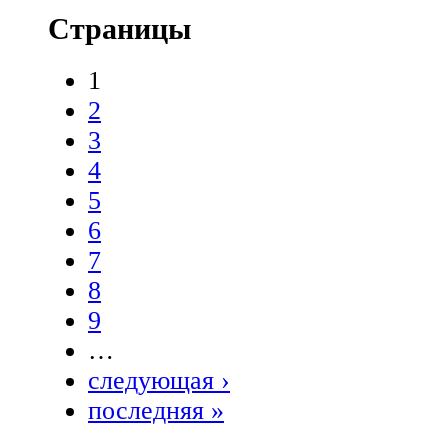
Страницы
1
2
3
4
5
6
7
8
9
…
следующая ›
последняя »