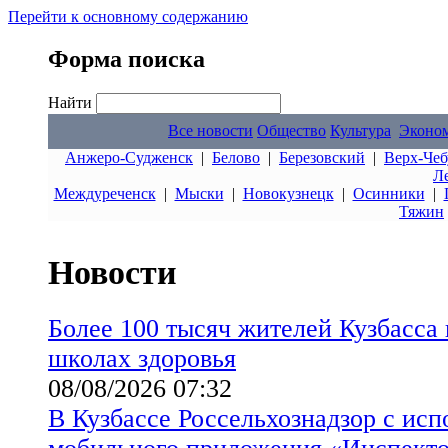
Перейти к основному содержанию
Форма поиска
Найти
Все новости
Общество
Культура
Эконо
Анжеро-Судженск
|
Белово
|
Березовский
|
Верх-Чеб
Л
Междуреченск
|
Мыски
|
Новокузнецк
|
Осинники
|
Тяжин
Новости
Более 100 тысяч жителей Кузбасса
школах здоровья
08/08/2026 07:32
В Кузбассе Россельхознадзор с ис