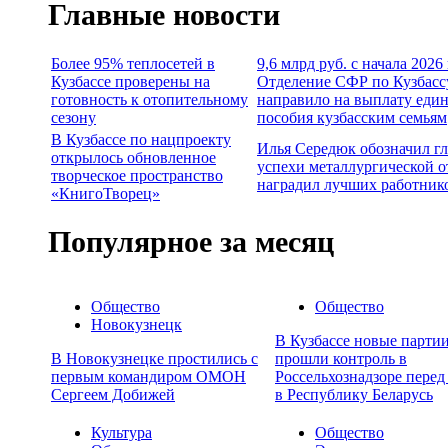
Главные новости
Более 95% теплосетей в
9,6 млрд руб. с начала 2026
Кузбассе проверены на
Отделение СФР по Кузбасс
готовность к отопительному
направило на выплату еди
сезону
пособия кузбасским семьям
В Кузбассе по нацпроекту
Илья Середюк обозначил г
открылось обновленное
успехи металлургической о
творческое пространство
наградил лучших работник
«КнигоТворец»
Популярное за месяц
Общество
Общество
Новокузнецк
В Кузбассе новые партии
В Новокузнецке простились с
прошли контроль в
первым командиром ОМОН
Россельхознадзоре перед
Сергеем Добижей
в Республику Беларусь
Культура
Общество